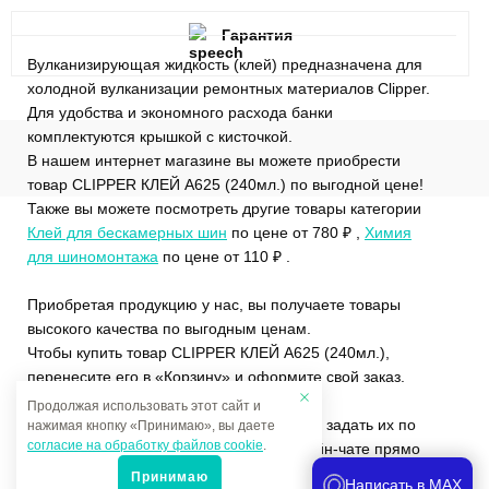
Гарантия
Вулканизирующая жидкость (клей) предназначена для
холодной вулканизации ремонтных материалов Clipper.
Для удобства и экономного расхода банки
комплектуются крышкой с кисточкой.
В нашем интернет магазине вы можете приобрести
товар CLIPPER КЛЕЙ A625 (240мл.) по выгодной цене!
Также вы можете посмотреть другие товары категории
Клей для бескамерных шин
по цене от 780 ₽ ,
Химия
для шиномонтажа
по цене от 110 ₽ .
Приобретая продукцию у нас, вы получаете товары
высокого качества по выгодным ценам.
Чтобы купить товар CLIPPER КЛЕЙ A625 (240мл.),
перенесите его в «Корзину» и оформите свой заказ.
Продолжая использовать этот сайт и
Если у вас остались вопросы, вы можете задать их по
нажимая кнопку «Принимаю», вы даете
согласие на обработку файлов cookie
.
телефону
+7 (4822)65-69-46
или в онлайн-чате прямо
на сайте.
Принимаю
Написать в MAX