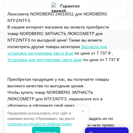
Гарантия
Люксометр NORDBERG 24010011 для NORDBERG
NTF2/NTF3.
В нашем интернет магазине вы можете приобрести
товар NORDBERG ЗАПЧАСТЬ ЛЮКСОМЕТР для
NTF2/NTF3 по выгодной цене! Также вы можете
посмотреть другие товары категории
Запчасти для
установок регулировки света фар
по цене от 7 737 ₽ ,
Установки для регулировки света фар
по цене от 7 737 ₽
.
Приобретая продукцию у нас, вы получаете товары
высокого качества по выгодным ценам.
Чтобы купить товар NORDBERG ЗАПЧАСТЬ
ЛЮКСОМЕТР для NTF2/NTF3, перенесите его в
«Корзину» и оформите свой заказ.
Продолжая использовать этот сайт и
Если у вас остались вопросы, вы можете задать их по
нажимая кнопку «Принимаю», вы даете
согласие на обработку файлов cookie
.
телефону
+7 (4822)65-69-46
или в онлайн-чате прямо
на сайте.
Принимаю