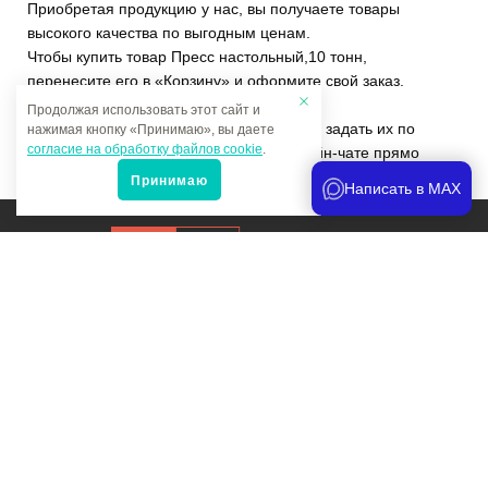
Приобретая продукцию у нас, вы получаете товары
высокого качества по выгодным ценам.
Чтобы купить товар Пресс настольный,10 тонн,
перенесите его в «Корзину» и оформите свой заказ.
Продолжая использовать этот сайт и
Если у вас остались вопросы, вы можете задать их по
нажимая кнопку «Принимаю», вы даете
согласие на обработку файлов cookie
.
телефону
+7 (4822)65-69-46
или в онлайн-чате прямо
на сайте.
Принимаю
Написать в MAX
Продвижение сайта
и аналитика
Мы в соцсетях:
Политика конфиденциальности
Карта сайта Мультитрейд