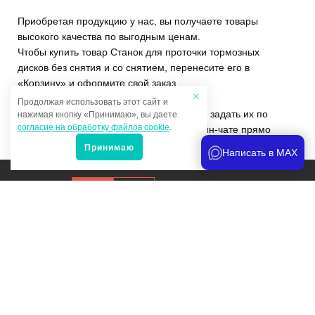
Приобретая продукцию у нас, вы получаете товары
высокого качества по выгодным ценам.
Чтобы купить товар Станок для проточки тормозных
дисков без снятия и со снятием, перенесите его в
«Корзину» и оформите свой заказ.
Продолжая использовать этот сайт и
Если у вас остались вопросы, вы можете задать их по
нажимая кнопку «Принимаю», вы даете
согласие на обработку файлов cookie
.
телефону
+7 (4822)65-69-46
или в онлайн-чате прямо
на сайте.
Принимаю
Написать в MAX
Продвижение сайта
и аналитика
Мы в соцсетях:
Политика конфиденциальности