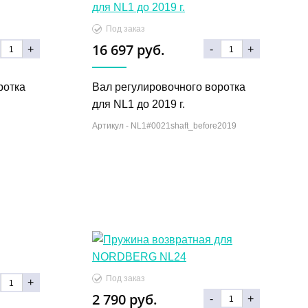
Под заказ
16 697 руб.
+
-
+
ротка
Вал регулировочного воротка
для NL1 до 2019 г.
Артикул -
NL1#0021shaft_before2019
Под заказ
+
2 790 руб.
-
+