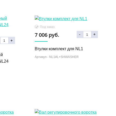
Под заказ
7 006 руб.
-
+
+
Втулки комплект для NL1
ый
Артикул -
NL1#L+SHWASHER
NL24