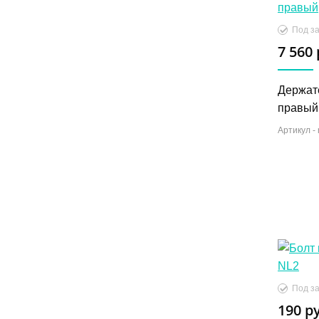
Под за
7 560 
Держат
правый
Артикул -
Под за
190 р