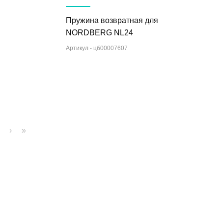
Пружина возвратная для
NORDBERG NL24
Артикул -
цб00007607
›
»