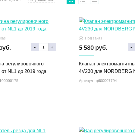
каз
Под заказ
руб.
5 580 руб.
-
+
-
на регулировочного
Клапан электромагнитн
 от NL1 до 2019 года
4V230 для NORDBERG 
100000175
Артикул -
цб00007794