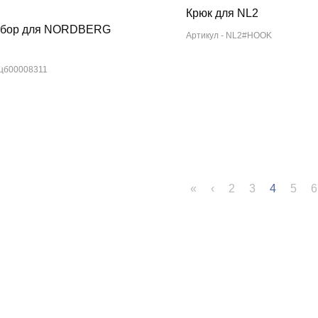
Крюк для NL2
абор для NORDBERG
Артикул -
NL2#HOOK
цб00008311
«
‹
2
3
4
5
6