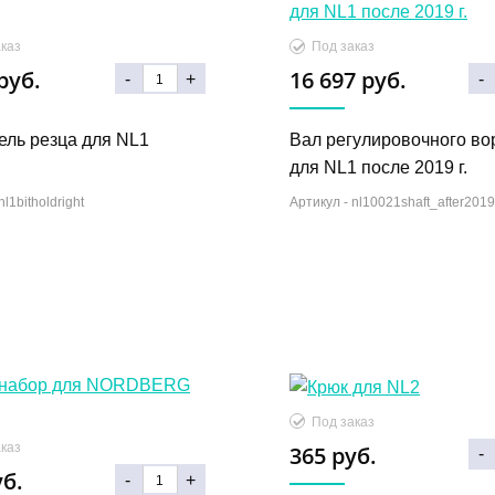
каз
Под заказ
руб.
16 697 руб.
-
+
-
ель резца для NL1
Вал регулировочного во
для NL1 после 2019 г.
nl1bitholdright
Артикул -
nl10021shaft_after2019
Под заказ
каз
365 руб.
-
уб.
-
+