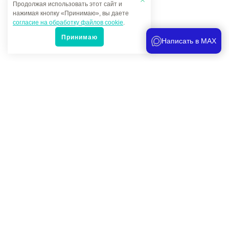
Продолжая использовать этот сайт и
нажимая кнопку «Принимаю», вы даете
согласие на обработку файлов cookie
.
Принимаю
Написать в MAX
Популярные товары
Под заказ
5 650 руб.
-
+
Накидка защитная Крыло-Бампер-Крыло (джип) (серая)
Артикул -
nn3