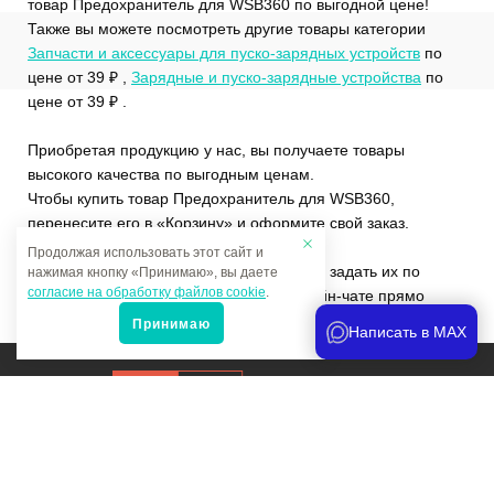
товар Предохранитель для WSB360 по выгодной цене!
Также вы можете посмотреть другие товары категории
Запчасти и аксессуары для пуско-зарядных устройств
по
цене от 39 ₽ ,
Зарядные и пуско-зарядные устройства
по
цене от 39 ₽ .
Приобретая продукцию у нас, вы получаете товары
высокого качества по выгодным ценам.
Чтобы купить товар Предохранитель для WSB360,
перенесите его в «Корзину» и оформите свой заказ.
Продолжая использовать этот сайт и
Если у вас остались вопросы, вы можете задать их по
нажимая кнопку «Принимаю», вы даете
согласие на обработку файлов cookie
.
телефону
+7 (4822)65-69-46
или в онлайн-чате прямо
на сайте.
Принимаю
Написать в MAX
Продвижение сайта
и аналитика
Мы в соцсетях: