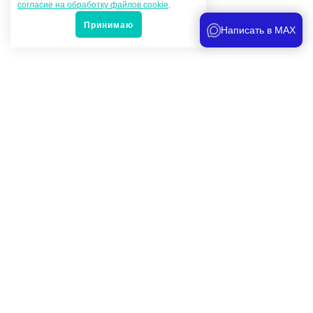
согласие на обработку файлов cookie
.
Принимаю
Написать в MAX
Популярные товары
Под заказ
115 000 руб.
-
+
Выпрессовщик шкворней на тележке HVPT-100, усилие 100
тонн, пр-во РБ
Расстояние между шпильками -
260мм
Допустимый диаметр шкворня -
до 65мм
Привод -
пневмогидравлический
Артикул -
ттн101