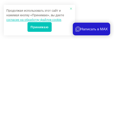
Продолжая использовать этот сайт и
нажимая кнопку «Принимаю», вы даете
согласие на обработку файлов cookie
.
Принимаю
Написать в MAX
Популярные товары
Под заказ
436 500 руб.
-
+
Нагреватель индукционный стационарный с водяным
охлаждением, 5200 Вт
Длина, мм -
710