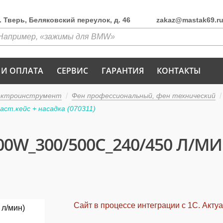
г. Тверь, Беляковский переулок, д. 46
zakaz@mastak69.r
 И ОПЛАТА
СЕРВИС
ГАРАНТИЯ
КОНТАКТЫ
ектроинструмент
Фен профессиональный, фен технический
ст.кейс + насадка (070311)
600W_300/500C_240/450 Л/М
Сайт в процессе интеграции с 1С. Акту