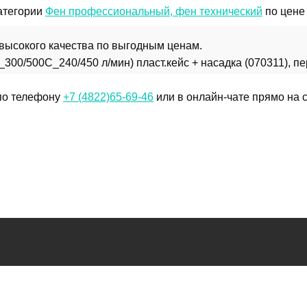
категории
Фен профессиональный, фен технический
по цене 
 высокого качества по выгодным ценам.
0/500C_240/450 л/мин) пласт.кейс + насадка (070311), пер
 по телефону
+7 (4822)65-69-46
или в онлайн-чате прямо на с