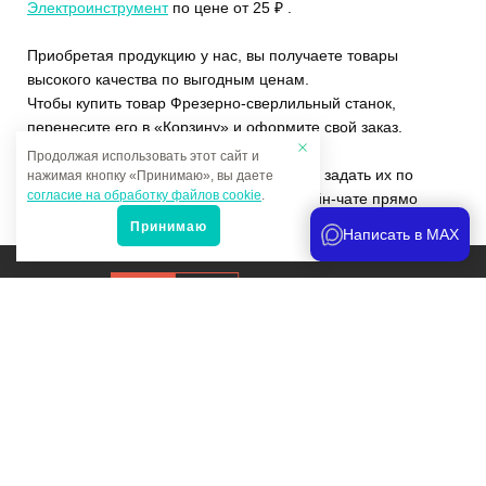
Электроинструмент
по цене от 25 ₽ .
Приобретая продукцию у нас, вы получаете товары
высокого качества по выгодным ценам.
Чтобы купить товар Фрезерно-сверлильный станок,
перенесите его в «Корзину» и оформите свой заказ.
Продолжая использовать этот сайт и
Если у вас остались вопросы, вы можете задать их по
нажимая кнопку «Принимаю», вы даете
согласие на обработку файлов cookie
.
телефону
+7 (4822)65-69-46
или в онлайн-чате прямо
на сайте.
Принимаю
Написать в MAX
Продвижение сайта
и аналитика
Мы в соцсетях:
Политика конфиденциальности