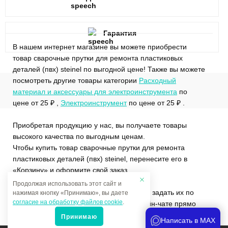
Гарантия
В нашем интернет магазине вы можете приобрести
товар сварочные прутки для ремонта пластиковых
деталей (пвх) steinel по выгодной цене! Также вы можете
посмотреть другие товары категории
Расходный
материал и аксессуары для электроинструмента
по
цене от 25 ₽ ,
Электроинструмент
по цене от 25 ₽ .
Приобретая продукцию у нас, вы получаете товары
высокого качества по выгодным ценам.
Чтобы купить товар сварочные прутки для ремонта
пластиковых деталей (пвх) steinel, перенесите его в
«Корзину» и оформите свой заказ.
Продолжая использовать этот сайт и
Если у вас остались вопросы, вы можете задать их по
нажимая кнопку «Принимаю», вы даете
согласие на обработку файлов cookie
.
телефону
+7 (4822)65-69-46
или в онлайн-чате прямо
на сайте.
Принимаю
Написать в MAX