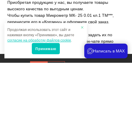
Приобретая продукцию у нас, вы получаете товары
высокого качества по выгодным ценам.
Чтобы купить товар Микрометр МК- 25 0.01 кл.1 ТМ***,
перенесите его в «Корзину» и оформите свой заказ.
Продолжая использовать этот сайт и
Если у вас остались вопросы, вы можете задать их по
нажимая кнопку «Принимаю», вы даете
согласие на обработку файлов cookie
.
телефону
+7 (4822)65-69-46
или в онлайн-чате прямо
на сайте.
Принимаю
Написать в MAX
Продвижение сайта
и аналитика
Мы в соцсетях:
Политика конфиденциальности
Карта сайта Мультитрейд