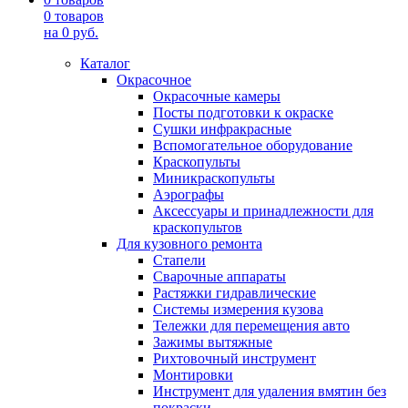
0
товаров
на
0
руб.
Каталог
Окрасочное
Окрасочные камеры
Посты подготовки к окраске
Сушки инфракрасные
Вспомогательное оборудование
Краскопульты
Миникраскопульты
Аэрографы
Аксессуары и принадлежности для
краскопультов
Для кузовного ремонта
Стапели
Сварочные аппараты
Растяжки гидравлические
Системы измерения кузова
Тележки для перемещения авто
Зажимы вытяжные
Рихтовочный инструмент
Монтировки
Инструмент для удаления вмятин без
покраски