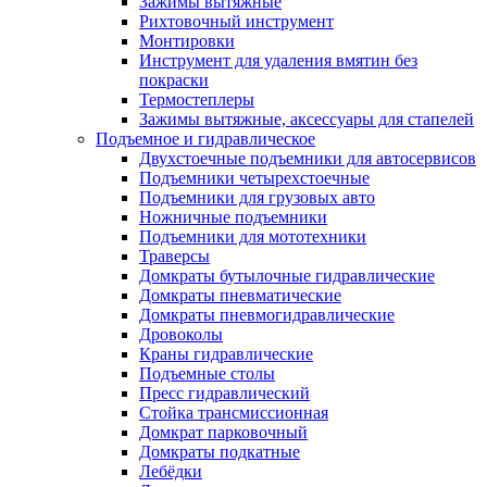
Зажимы вытяжные
Рихтовочный инструмент
Монтировки
Инструмент для удаления вмятин без
покраски
Термостеплеры
Зажимы вытяжные, аксессуары для стапелей
Подъемное и гидравлическое
Двухстоечные подъемники для автосервисов
Подъемники четырехстоечные
Подъемники для грузовых авто
Ножничные подъемники
Подъемники для мототехники
Траверсы
Домкраты бутылочные гидравлические
Домкраты пневматические
Домкраты пневмогидравлические
Дровоколы
Краны гидравлические
Подъемные столы
Пресс гидравлический
Стойка трансмиссионная
Домкрат парковочный
Домкраты подкатные
Лебёдки