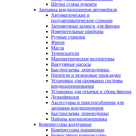
Щетки сгоны рукояти
Заправка кондиционеров автомобиля
Автоматические и
полуавтоматические станции
Заправочные шланги для фреона
Измерительные приборы
Ручные станции
Фреон
Масла
Течеискатели
Манометрические коллекторы
Вакуумные насосы
Быстросъемы, переходники.
Ниппели и резиновые прокладки
Установки для промывки системы
кондиционирования
Установки для откачки и сбора фреона
Дезинфекция
Аксессуары и приспособления для
заправки кондиционеров
Быстросъемы, переходники
Наборы кондиционерщика
Компрессоры воздушные
Компрессоры поршневые
Безмасляные компрессоры