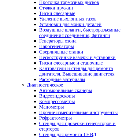
Проточка тормозных дисков
Стяжки пружин
Тиски слесарные
Удаление выхлопных газов
Установки для мойки деталей
Воздушные шланги, быстроразъемные
соединения соединения, фитинги
Генераторы озона
Парогенераторы
Сверлильные станки
Пескоструйные камеры и установки
Тиски слесарные и станочные
Кантователи и стенды для ремонта
двигателя. Вывешивание двигателя
Расходные материалы
Диагностическое
Автомобильные сканеры
Видеоэндоскопы
Компрессометры
Манометры
Прочие измерительные инструменты
Рефрактометры
Стенды для проверки генераторов и
стартеров
Стенды для ремонта ТНВД