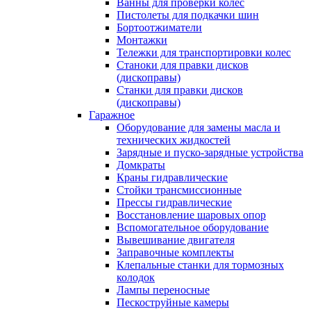
Ванны для проверки колес
Пистолеты для подкачки шин
Бортоотжиматели
Монтажки
Тележки для транспортировки колес
Станоки для правки дисков
(дископравы)
Станки для правки дисков
(дископравы)
Гаражное
Оборудование для замены масла и
технических жидкостей
Зарядные и пуско-зарядные устройства
Домкраты
Краны гидравлические
Стойки трансмиссионные
Прессы гидравлические
Восстановление шаровых опор
Вспомогательное оборудование
Вывешивание двигателя
Заправочные комплекты
Клепальные станки для тормозных
колодок
Лампы переносные
Пескоструйные камеры