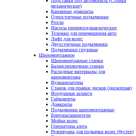
Подставки под автомобиль (Стойки
механические)
Канавные домкраты
Одностоечные подъемники
Рохли
Насосы пневмогидравлические
Тележки для перемещения авто
Лифт для колес
Двухстоечные подъемники
Подъемники грузовые
Шиномонтажное
Шиномонтажные станки
Балансировочные станки
Расходные материалы для
шиномонтажа
Вулканизаторы
Станок для правки дисков (дископрав)
Воздушные шланги
Гайковерты
Домкраты
Подъемники шиномонтажные
Борторасширители
Мойки колес
Генераторы азота
Резервуары для подкачки колес (бустер)