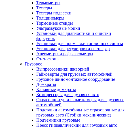
Термометры
Тестеры
Тестеры подвески
Толщиномеры
Тормозные стенды
Ультразвуковые мойки
Установки для диагностики и очистки
форсунок
Установки для промывки топливных систем
Установки для регулировки света фар
Ареометры и рефрактометры
Стетоскопы
Грузовое
Выпрессовщики шкворней
Гайковерты для грузовых автомобилей
Грузовое шиномонтажное оборудование
Домкраты
Канавные домкраты
Компрессоры для грузовых авто
Окрасочно-сушильные камеры для грузовых
автомобилей
Подставки автомобильные страховочные для
грузовых авто (Стойки механические)
Подъемники грузовые
Пресс гидравлический для грузовых авто