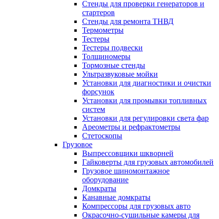
Стенды для проверки генераторов и
стартеров
Стенды для ремонта ТНВД
Термометры
Тестеры
Тестеры подвески
Толщиномеры
Тормозные стенды
Ультразвуковые мойки
Установки для диагностики и очистки
форсунок
Установки для промывки топливных
систем
Установки для регулировки света фар
Ареометры и рефрактометры
Стетоскопы
Грузовое
Выпрессовщики шкворней
Гайковерты для грузовых автомобилей
Грузовое шиномонтажное
оборудование
Домкраты
Канавные домкраты
Компрессоры для грузовых авто
Окрасочно-сушильные камеры для