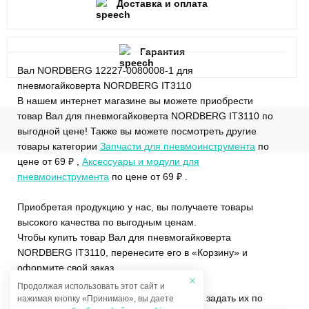
Доставка и оплата
Гарантия
Вал NORDBERG 12227-0080008-1 для
пневмогайковерта NORDBERG IT3110
В нашем интернет магазине вы можете приобрести
товар Вал для пневмогайковерта NORDBERG IT3110 по
выгодной цене! Также вы можете посмотреть другие
товары категории
Запчасти для пневмоинструмента
по
цене от 69 ₽ ,
Аксессуары и модули для
пневмоинструмента
по цене от 69 ₽ .
Приобретая продукцию у нас, вы получаете товары
высокого качества по выгодным ценам.
Чтобы купить товар Вал для пневмогайковерта
NORDBERG IT3110, перенесите его в «Корзину» и
оформите свой заказ.
Продолжая использовать этот сайт и
Если у вас остались вопросы, вы можете задать их по
нажимая кнопку «Принимаю», вы даете