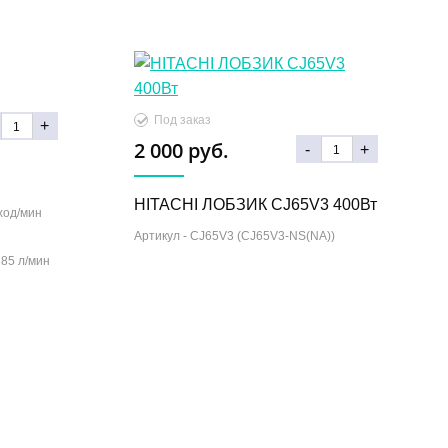
Под заказ
+
2 000 руб.
-
+
HITACHI ЛОБЗИК CJ65V3 400Вт
ход/мин
Артикул -
CJ65V3 (CJ65V3-NS(NA))
-
85 л/мин