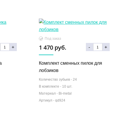
Под заказ
1 470 руб.
+
-
+
а
Комплект сменных пилок для
лобзиков
Количество зубьев -
24
В комплекте -
10 шт.
Материал -
Bi-metal
Артикул -
qd924