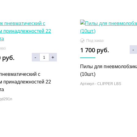
Под заказ
1 700 руб.
каз
-
 руб.
-
+
Пилы для пневмолобзик
пневматический с
(10шт.)
м принадлежностей 22
Артикул -
CLIPPER LBS
та
qd291n