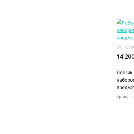
Под за
14 200
Лобзик 
наборо
предме
Артикул -