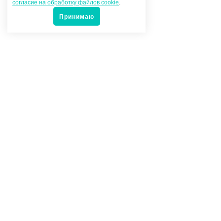
согласие на обработку файлов cookie
.
Принимаю
Популярные товары
Под заказ
14 200 руб.
-
+
Лобзик пневматический с набором
принадлежностей 22 предмета
Артикул -
qd291n