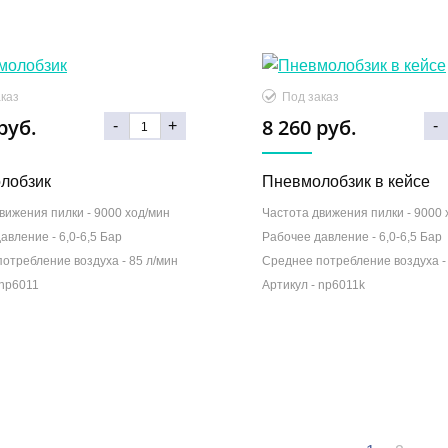
каз
Под заказ
руб.
8 260 руб.
-
+
-
лобзик
Пневмолобзик в кейсе
вижения пилки -
9000 ход/мин
Частота движения пилки -
9000 
давление -
6,0-6,5 Бар
Рабочее давление -
6,0-6,5 Бар
потребление воздуха -
85 л/мин
Среднее потребление воздуха 
np6011
Артикул -
np6011k