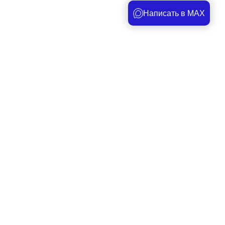
Написать в MAX
Под заказ
5 710 руб.
-
+
Лобзик пневматический, пневмолобзик,
пневмо пила
Частота движения пилки -
10000 ход/мин
Рабочее давление -
6,0-6,5 Бар
Среднее потребление воздуха -
171 л/мин
Артикул -
np6010