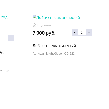
Под заказ
7 000 руб.
-
+
+
Лобзик пневматический
од
Артикул -
MightySeven QD-221
ха -
6.3