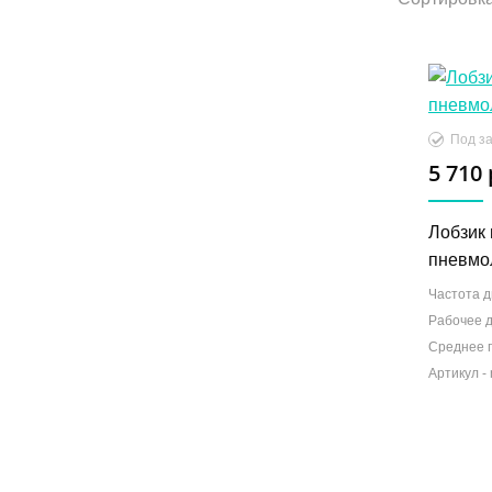
Под за
5 710 
Лобзик 
пневмо
Частота д
Рабочее 
Среднее 
Артикул -