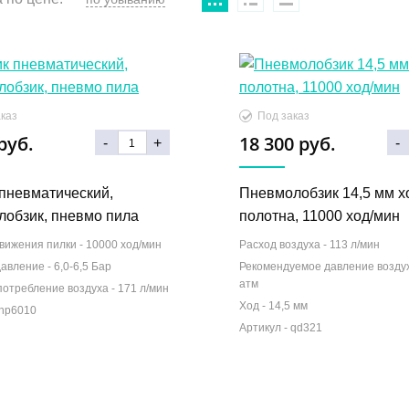
каз
Под заказ
руб.
18 300 руб.
-
+
-
пневматический,
Пневмолобзик 14,5 мм х
лобзик, пневмо пила
полотна, 11000 ход/мин
вижения пилки -
10000 ход/мин
Расход воздуха -
113 л/мин
давление -
6,0-6,5 Бар
Рекомендуемое давление возду
атм
потребление воздуха -
171 л/мин
Ход -
14,5 мм
np6010
Артикул -
qd321