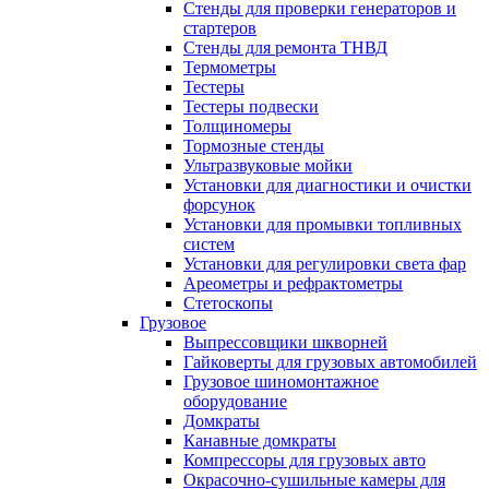
Стенды для проверки генераторов и
стартеров
Стенды для ремонта ТНВД
Термометры
Тестеры
Тестеры подвески
Толщиномеры
Тормозные стенды
Ультразвуковые мойки
Установки для диагностики и очистки
форсунок
Установки для промывки топливных
систем
Установки для регулировки света фар
Ареометры и рефрактометры
Стетоскопы
Грузовое
Выпрессовщики шкворней
Гайковерты для грузовых автомобилей
Грузовое шиномонтажное
оборудование
Домкраты
Канавные домкраты
Компрессоры для грузовых авто
Окрасочно-сушильные камеры для