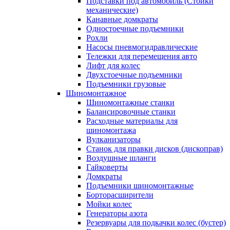
Подставки под автомобиль (Стойки
механические)
Канавные домкраты
Одностоечные подъемники
Рохли
Насосы пневмогидравлические
Тележки для перемещения авто
Лифт для колес
Двухстоечные подъемники
Подъемники грузовые
Шиномонтажное
Шиномонтажные станки
Балансировочные станки
Расходные материалы для
шиномонтажа
Вулканизаторы
Станок для правки дисков (дископрав)
Воздушные шланги
Гайковерты
Домкраты
Подъемники шиномонтажные
Борторасширители
Мойки колес
Генераторы азота
Резервуары для подкачки колес (бустер)