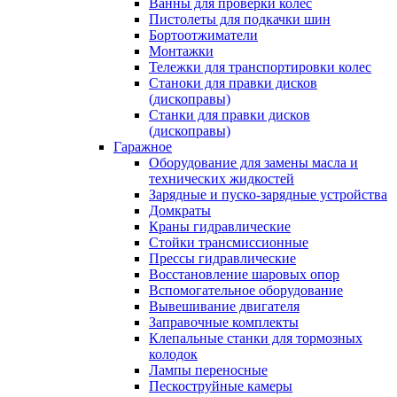
Ванны для проверки колес
Пистолеты для подкачки шин
Бортоотжиматели
Монтажки
Тележки для транспортировки колес
Станоки для правки дисков
(дископравы)
Станки для правки дисков
(дископравы)
Гаражное
Оборудование для замены масла и
технических жидкостей
Зарядные и пуско-зарядные устройства
Домкраты
Краны гидравлические
Стойки трансмиссионные
Прессы гидравлические
Восстановление шаровых опор
Вспомогательное оборудование
Вывешивание двигателя
Заправочные комплекты
Клепальные станки для тормозных
колодок
Лампы переносные
Пескоструйные камеры