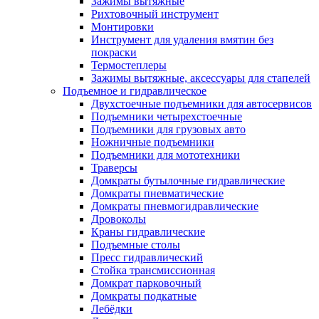
Зажимы вытяжные
Рихтовочный инструмент
Монтировки
Инструмент для удаления вмятин без
покраски
Термостеплеры
Зажимы вытяжные, аксессуары для стапелей
Подъемное и гидравлическое
Двухстоечные подъемники для автосервисов
Подъемники четырехстоечные
Подъемники для грузовых авто
Ножничные подъемники
Подъемники для мототехники
Траверсы
Домкраты бутылочные гидравлические
Домкраты пневматические
Домкраты пневмогидравлические
Дровоколы
Краны гидравлические
Подъемные столы
Пресс гидравлический
Стойка трансмиссионная
Домкрат парковочный
Домкраты подкатные
Лебёдки