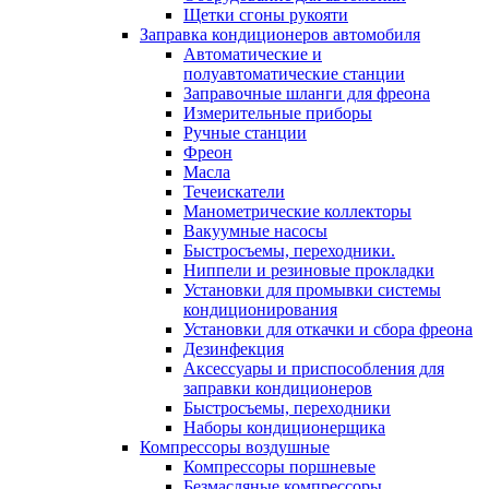
Щетки сгоны рукояти
Заправка кондиционеров автомобиля
Автоматические и
полуавтоматические станции
Заправочные шланги для фреона
Измерительные приборы
Ручные станции
Фреон
Масла
Течеискатели
Манометрические коллекторы
Вакуумные насосы
Быстросъемы, переходники.
Ниппели и резиновые прокладки
Установки для промывки системы
кондиционирования
Установки для откачки и сбора фреона
Дезинфекция
Аксессуары и приспособления для
заправки кондиционеров
Быстросъемы, переходники
Наборы кондиционерщика
Компрессоры воздушные
Компрессоры поршневые
Безмасляные компрессоры