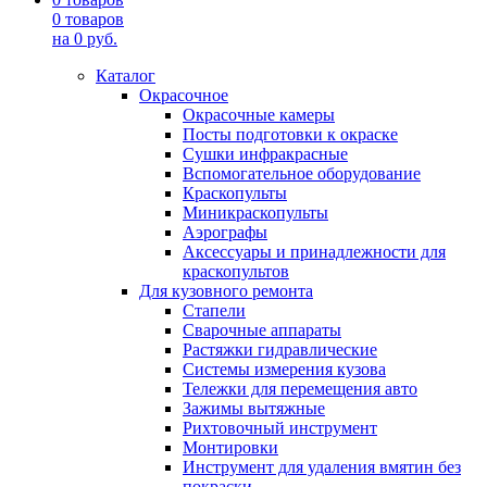
0
товаров
на
0
руб.
Каталог
Окрасочное
Окрасочные камеры
Посты подготовки к окраске
Сушки инфракрасные
Вспомогательное оборудование
Краскопульты
Миникраскопульты
Аэрографы
Аксессуары и принадлежности для
краскопультов
Для кузовного ремонта
Стапели
Сварочные аппараты
Растяжки гидравлические
Системы измерения кузова
Тележки для перемещения авто
Зажимы вытяжные
Рихтовочный инструмент
Монтировки
Инструмент для удаления вмятин без
покраски