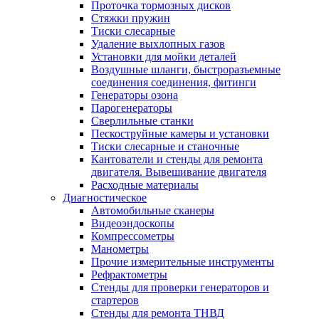
Проточка тормозных дисков
Стяжки пружин
Тиски слесарные
Удаление выхлопных газов
Установки для мойки деталей
Воздушные шланги, быстроразъемные
соединения соединения, фитинги
Генераторы озона
Парогенераторы
Сверлильные станки
Пескоструйные камеры и установки
Тиски слесарные и станочные
Кантователи и стенды для ремонта
двигателя. Вывешивание двигателя
Расходные материалы
Диагностическое
Автомобильные сканеры
Видеоэндоскопы
Компрессометры
Манометры
Прочие измерительные инструменты
Рефрактометры
Стенды для проверки генераторов и
стартеров
Стенды для ремонта ТНВД