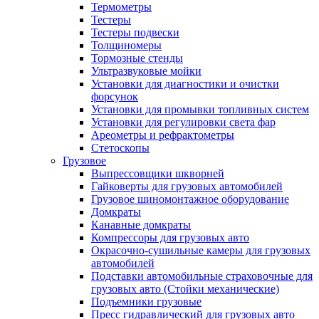
Термометры
Тестеры
Тестеры подвески
Толщиномеры
Тормозные стенды
Ультразвуковые мойки
Установки для диагностики и очистки
форсунок
Установки для промывки топливных систем
Установки для регулировки света фар
Ареометры и рефрактометры
Стетоскопы
Грузовое
Выпрессовщики шкворней
Гайковерты для грузовых автомобилей
Грузовое шиномонтажное оборудование
Домкраты
Канавные домкраты
Компрессоры для грузовых авто
Окрасочно-сушильные камеры для грузовых
автомобилей
Подставки автомобильные страховочные для
грузовых авто (Стойки механические)
Подъемники грузовые
Пресс гидравлический для грузовых авто