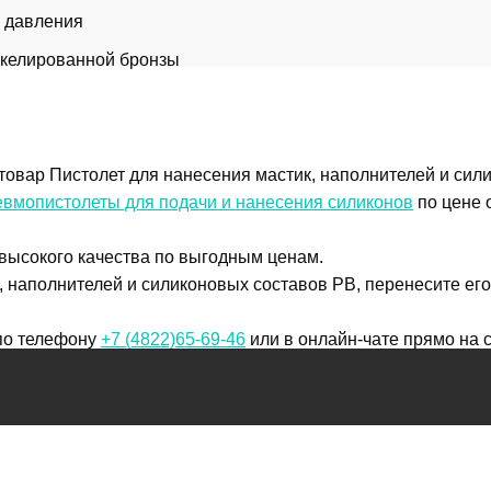
м давления
икелированной бронзы
товар Пистолет для нанесения мастик, наполнителей и сил
вмопистолеты для подачи и нанесения силиконов
по цене о
 высокого качества по выгодным ценам.
, наполнителей и силиконовых составов PB, перенесите его
 по телефону
+7 (4822)65-69-46
или в онлайн-чате прямо на с