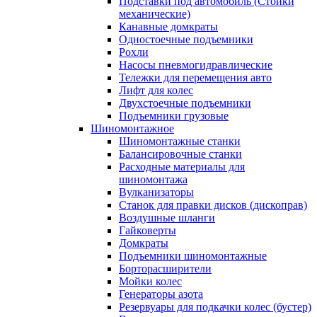
Подставки под автомобиль (Стойки
механические)
Канавные домкраты
Одностоечные подъемники
Рохли
Насосы пневмогидравлические
Тележки для перемещения авто
Лифт для колес
Двухстоечные подъемники
Подъемники грузовые
Шиномонтажное
Шиномонтажные станки
Балансировочные станки
Расходные материалы для
шиномонтажа
Вулканизаторы
Станок для правки дисков (дископрав)
Воздушные шланги
Гайковерты
Домкраты
Подъемники шиномонтажные
Борторасширители
Мойки колес
Генераторы азота
Резервуары для подкачки колес (бустер)