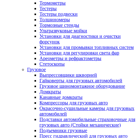
Термометры
Тестеры
Тестеры подвески
Толщиномеры
Тормозные стенды
Ультразвуковые мойки
Установки для диагностики и очистки
форсунок
Установки для промывки топливных систем
Установки для регулировки света фар
Ареометры и рефрактометры
Стетоскопы
Грузовое
Выпрессовщики шкворней
Гайковерты для грузовых автомобилей
Грузовое шиномонтажное оборудование
Домкраты
Канавные домкраты
Компрессоры для грузовых авто
Окрасочно-сушильные камеры для грузовых
автомобилей
Подставки автомобильные страховочные для
грузовых авто (Стойки механические)
Подъемники грузовые
Пресс гидравлический для грузовых авто