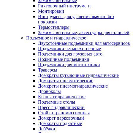
Зажимы вытяжные
Рихтовочный инструмент
Монтировки
Инструмент для удаления вмятин без
покраски
Термостеплеры
Зажимы вытяжные, аксессуары для стапелей
Подъемное и гидравлическое
Двухстоечные подъемники для автосервисов
Подъемники четырехстоечные
Подъемники для грузовых авто
Ножничные подъемники
Подъемники для мототехники
Траверсы
Домкраты бутылочные гидравлические
Домкраты пневматические
Домкраты пневмогидравлические
Дровоколы
Краны гидравлические
Подъемные столы
Пресс гидравлический
Стойка трансмиссионная
Домкрат парковочный
Домкраты подкатные
Лебёдки