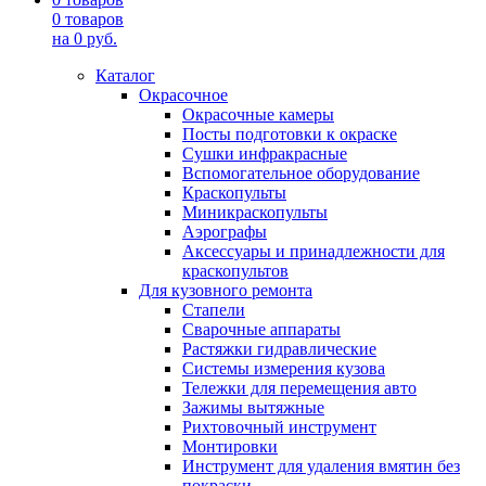
0
товаров
на
0
руб.
Каталог
Окрасочное
Окрасочные камеры
Посты подготовки к окраске
Сушки инфракрасные
Вспомогательное оборудование
Краскопульты
Миникраскопульты
Аэрографы
Аксессуары и принадлежности для
краскопультов
Для кузовного ремонта
Стапели
Сварочные аппараты
Растяжки гидравлические
Системы измерения кузова
Тележки для перемещения авто
Зажимы вытяжные
Рихтовочный инструмент
Монтировки
Инструмент для удаления вмятин без
покраски