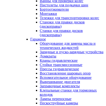
Ванны для проверки колес
Пистолеты для подкачки шин
Бортоотжиматели
Монтажки
Тележки для транспортировки колес
Станоки для правки дисков
(дископравы)
Станки для правки дисков
(дископравы)
Гаражное
Оборудование для замены масла и
технических жидкостей
Зарядные и пуско-зарядные устройства
Домкраты
Краны гидравлические
Стойки трансмиссионные
Прессы гидравлические
Восстановление шаровых опор
Вспомогательное оборудование
Вывешивание двигателя
Заправочные комплекты
Клепальные станки для тормозных
колодок
Лампы переносные
Пескоструйные камеры