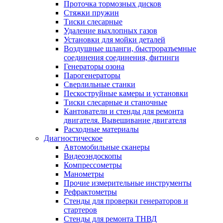
Проточка тормозных дисков
Стяжки пружин
Тиски слесарные
Удаление выхлопных газов
Установки для мойки деталей
Воздушные шланги, быстроразъемные
соединения соединения, фитинги
Генераторы озона
Парогенераторы
Сверлильные станки
Пескоструйные камеры и установки
Тиски слесарные и станочные
Кантователи и стенды для ремонта
двигателя. Вывешивание двигателя
Расходные материалы
Диагностическое
Автомобильные сканеры
Видеоэндоскопы
Компрессометры
Манометры
Прочие измерительные инструменты
Рефрактометры
Стенды для проверки генераторов и
стартеров
Стенды для ремонта ТНВД