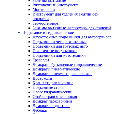
Зажимы вытяжные
Рихтовочный инструмент
Монтировки
Инструмент для удаления вмятин без
покраски
Термостеплеры
Зажимы вытяжные, аксессуары для стапелей
Подъемное и гидравлическое
Двухстоечные подъемники для автосервисов
Подъемники четырехстоечные
Подъемники для грузовых авто
Ножничные подъемники
Подъемники для мототехники
Траверсы
Домкраты бутылочные гидравлические
Домкраты пневматические
Домкраты пневмогидравлические
Дровоколы
Краны гидравлические
Подъемные столы
Пресс гидравлический
Стойка трансмиссионная
Домкрат парковочный
Домкраты подкатные
Лебёдки