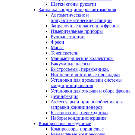
Щетки сгоны рукояти
Заправка кондиционеров автомобиля
Автоматические и
полуавтоматические станции
Заправочные шланги для фреона
Измерительные приборы
Ручные станции
Фреон
Масла
Течеискатели
Манометрические коллекторы
Вакуумные насосы
Быстросъемы, переходники.
Ниппели и резиновые прокладки
Установки для промывки системы
кондиционирования
Установки для откачки и сбора фреона
Дезинфекция
Аксессуары и приспособления для
заправки кондиционеров
Быстросъемы, переходники
Наборы кондиционерщика
Компрессоры воздушные
Компрессоры поршневые
Безмасляные компрессоры