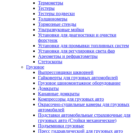
Термометры
Тестеры
Тестеры подвески
Толщиномеры
Тормозные стенды
Ультразвуковые мойки
Установки для диагностики и очистки
форсунок
Установки для промывки топливных систем
Установки для регулировки света фар
Ареометры и рефрактометры
Стетоскопы
Грузовое
Выпрессовщики шкворней
Гайковерты для грузовых автомобилей
Грузовое шиномонтажное оборудование
Домкраты
Канавные домкраты
Компрессоры для грузовых авто
Окрасочно-сушильные камеры для грузовых
автомобилей
Подставки автомобильные страховочные для
грузовых авто (Стойки механические)
Подъемники грузовые
Пресс гидравлический для грузовых авто