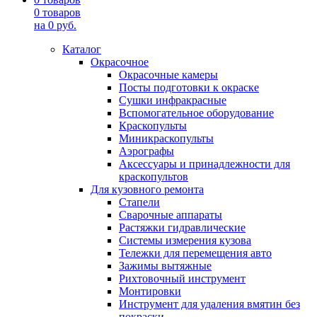
0
товаров
на
0
руб.
Каталог
Окрасочное
Окрасочные камеры
Посты подготовки к окраске
Сушки инфракрасные
Вспомогательное оборудование
Краскопульты
Миникраскопульты
Аэрографы
Аксессуары и принадлежности для
краскопультов
Для кузовного ремонта
Стапели
Сварочные аппараты
Растяжки гидравлические
Системы измерения кузова
Тележки для перемещения авто
Зажимы вытяжные
Рихтовочный инструмент
Монтировки
Инструмент для удаления вмятин без
покраски