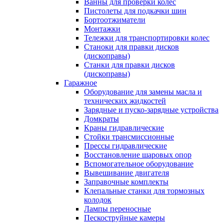
Ванны для проверки колес
Пистолеты для подкачки шин
Бортоотжиматели
Монтажки
Тележки для транспортировки колес
Станоки для правки дисков
(дископравы)
Станки для правки дисков
(дископравы)
Гаражное
Оборудование для замены масла и
технических жидкостей
Зарядные и пуско-зарядные устройства
Домкраты
Краны гидравлические
Стойки трансмиссионные
Прессы гидравлические
Восстановление шаровых опор
Вспомогательное оборудование
Вывешивание двигателя
Заправочные комплекты
Клепальные станки для тормозных
колодок
Лампы переносные
Пескоструйные камеры