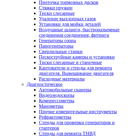
Проточка тормозных дисков
Стяжки пружин
Тиски слесарные
Удаление выхлопных газов
Установки для мойки деталей
Воздушные шланги, быстроразъемные
соединения соединения, фитинги
Генераторы озона
Парогенераторы
Сверлильные станки
Пескоструйные камеры и установки
Тиски слесарные и станочные
Кантователи и стенды для ремонта
двигателя. Вывешивание двигателя
Расходные материалы
Диагностическое
Автомобильные сканеры
Видеоэндоскопы
Компрессометры
Манометры
Прочие измерительные инструменты
Рефрактометры
Стенды для проверки генераторов и
стартеров
Стенды для ремонта ТНВД