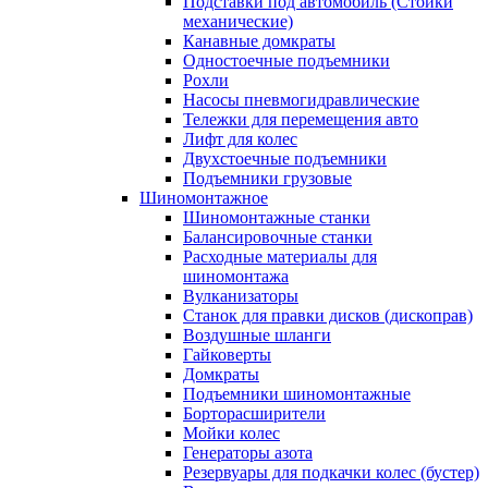
Подставки под автомобиль (Стойки
механические)
Канавные домкраты
Одностоечные подъемники
Рохли
Насосы пневмогидравлические
Тележки для перемещения авто
Лифт для колес
Двухстоечные подъемники
Подъемники грузовые
Шиномонтажное
Шиномонтажные станки
Балансировочные станки
Расходные материалы для
шиномонтажа
Вулканизаторы
Станок для правки дисков (дископрав)
Воздушные шланги
Гайковерты
Домкраты
Подъемники шиномонтажные
Борторасширители
Мойки колес
Генераторы азота
Резервуары для подкачки колес (бустер)