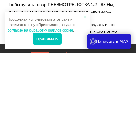
Чтобы купить товар ПНЕВМОТРЕЩОТКА 1/2", 88 Нм,
перенесите его в «Корзину» и оформите свой заказ.
Продолжая использовать этот сайт и
Если у вас остались вопросы, вы можете задать их по
нажимая кнопку «Принимаю», вы даете
согласие на обработку файлов cookie
.
телефону
+7 (4822)65-69-46
или в онлайн-чате прямо
на сайте.
Принимаю
Написать в MAX
Продвижение сайта
и аналитика
Мы в соцсетях:
Политика конфиденциальности
Карта сайта Мультитрейд
© МультиТрейд, 2026
Copyright © 2026. Все права защищены