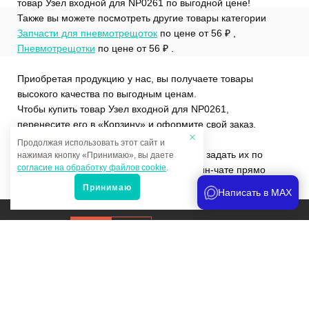
товар Узел входной для NP0261 по выгодной цене!
Также вы можете посмотреть другие товары категории
Запчасти для пневмотрещоток
по цене от 56 ₽ ,
Пневмотрещотки
по цене от 56 ₽ .
Приобретая продукцию у нас, вы получаете товары
высокого качества по выгодным ценам.
Чтобы купить товар Узел входной для NP0261,
перенесите его в «Корзину» и оформите свой заказ.
Продолжая использовать этот сайт и
Если у вас остались вопросы, вы можете задать их по
нажимая кнопку «Принимаю», вы даете
согласие на обработку файлов cookie
.
телефону
+7 (4822)65-69-46
или в онлайн-чате прямо
на сайте.
Принимаю
Написать в MAX
Продвижение сайта
и аналитика
Мы в соцсетях: