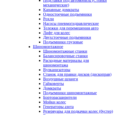
Подставки под автомобиль (Стойки
механические)
Канавные домкраты
Одностоечные подъемники
Рохли
Насосы пневмогидравлические
Тележки для перемещения авто
Лифт для колес
Двухстоечные подъемники
Подъемники грузовые
Шиномонтажное
Шиномонтажные станки
Балансировочные станки
Расходные материалы для
шиномонтажа
Вулканизаторы
Станок для правки дисков (дископрав)
Воздушные шланги
Гайковерты
Домкраты
Подъемники шиномонтажные
Борторасширители
Мойки колес
Генераторы азота
Резервуары для подкачки колес (бустер)