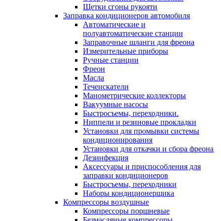
Щетки сгоны рукояти
Заправка кондиционеров автомобиля
Автоматические и
полуавтоматические станции
Заправочные шланги для фреона
Измерительные приборы
Ручные станции
Фреон
Масла
Течеискатели
Манометрические коллекторы
Вакуумные насосы
Быстросъемы, переходники.
Ниппели и резиновые прокладки
Установки для промывки системы
кондиционирования
Установки для откачки и сбора фреона
Дезинфекция
Аксессуары и приспособления для
заправки кондиционеров
Быстросъемы, переходники
Наборы кондиционерщика
Компрессоры воздушные
Компрессоры поршневые
Безмасляные компрессоры