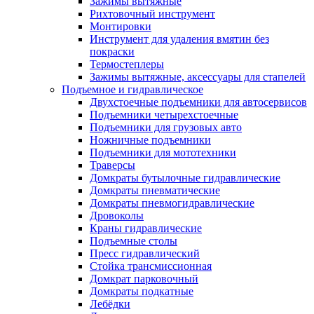
Зажимы вытяжные
Рихтовочный инструмент
Монтировки
Инструмент для удаления вмятин без
покраски
Термостеплеры
Зажимы вытяжные, аксессуары для стапелей
Подъемное и гидравлическое
Двухстоечные подъемники для автосервисов
Подъемники четырехстоечные
Подъемники для грузовых авто
Ножничные подъемники
Подъемники для мототехники
Траверсы
Домкраты бутылочные гидравлические
Домкраты пневматические
Домкраты пневмогидравлические
Дровоколы
Краны гидравлические
Подъемные столы
Пресс гидравлический
Стойка трансмиссионная
Домкрат парковочный
Домкраты подкатные
Лебёдки