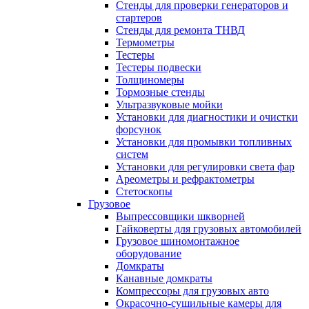
Стенды для проверки генераторов и
стартеров
Стенды для ремонта ТНВД
Термометры
Тестеры
Тестеры подвески
Толщиномеры
Тормозные стенды
Ультразвуковые мойки
Установки для диагностики и очистки
форсунок
Установки для промывки топливных
систем
Установки для регулировки света фар
Ареометры и рефрактометры
Стетоскопы
Грузовое
Выпрессовщики шкворней
Гайковерты для грузовых автомобилей
Грузовое шиномонтажное
оборудование
Домкраты
Канавные домкраты
Компрессоры для грузовых авто
Окрасочно-сушильные камеры для