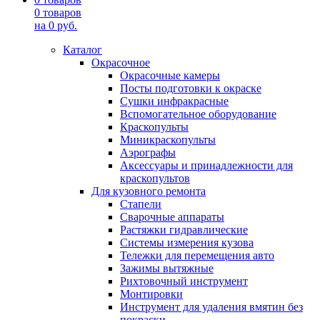
0
товаров
на
0
руб.
Каталог
Окрасочное
Окрасочные камеры
Посты подготовки к окраске
Сушки инфракрасные
Вспомогательное оборудование
Краскопульты
Миникраскопульты
Аэрографы
Аксессуары и принадлежности для
краскопультов
Для кузовного ремонта
Стапели
Сварочные аппараты
Растяжки гидравлические
Системы измерения кузова
Тележки для перемещения авто
Зажимы вытяжные
Рихтовочный инструмент
Монтировки
Инструмент для удаления вмятин без
покраски