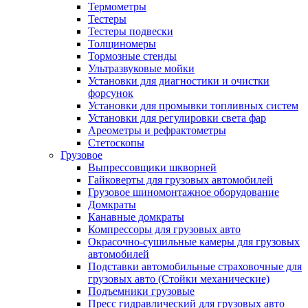
Термометры
Тестеры
Тестеры подвески
Толщиномеры
Тормозные стенды
Ультразвуковые мойки
Установки для диагностики и очистки
форсунок
Установки для промывки топливных систем
Установки для регулировки света фар
Ареометры и рефрактометры
Стетоскопы
Грузовое
Выпрессовщики шкворней
Гайковерты для грузовых автомобилей
Грузовое шиномонтажное оборудование
Домкраты
Канавные домкраты
Компрессоры для грузовых авто
Окрасочно-сушильные камеры для грузовых
автомобилей
Подставки автомобильные страховочные для
грузовых авто (Стойки механические)
Подъемники грузовые
Пресс гидравлический для грузовых авто