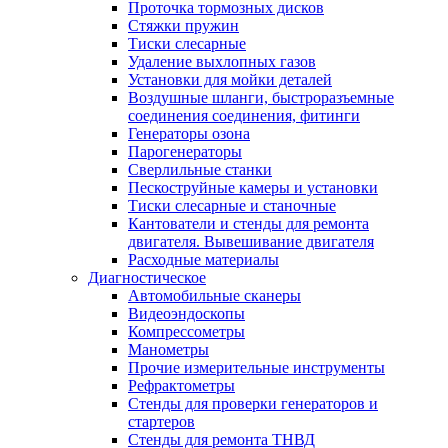
Проточка тормозных дисков
Стяжки пружин
Тиски слесарные
Удаление выхлопных газов
Установки для мойки деталей
Воздушные шланги, быстроразъемные
соединения соединения, фитинги
Генераторы озона
Парогенераторы
Сверлильные станки
Пескоструйные камеры и установки
Тиски слесарные и станочные
Кантователи и стенды для ремонта
двигателя. Вывешивание двигателя
Расходные материалы
Диагностическое
Автомобильные сканеры
Видеоэндоскопы
Компрессометры
Манометры
Прочие измерительные инструменты
Рефрактометры
Стенды для проверки генераторов и
стартеров
Стенды для ремонта ТНВД