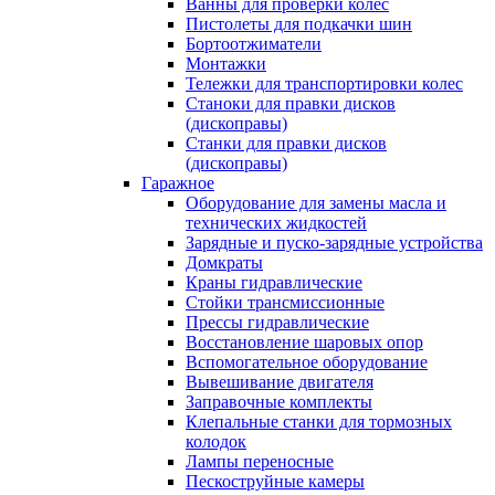
Ванны для проверки колес
Пистолеты для подкачки шин
Бортоотжиматели
Монтажки
Тележки для транспортировки колес
Станоки для правки дисков
(дископравы)
Станки для правки дисков
(дископравы)
Гаражное
Оборудование для замены масла и
технических жидкостей
Зарядные и пуско-зарядные устройства
Домкраты
Краны гидравлические
Стойки трансмиссионные
Прессы гидравлические
Восстановление шаровых опор
Вспомогательное оборудование
Вывешивание двигателя
Заправочные комплекты
Клепальные станки для тормозных
колодок
Лампы переносные
Пескоструйные камеры