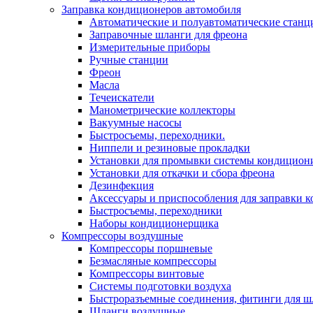
Заправка кондиционеров автомобиля
Автоматические и полуавтоматические станц
Заправочные шланги для фреона
Измерительные приборы
Ручные станции
Фреон
Масла
Течеискатели
Манометрические коллекторы
Вакуумные насосы
Быстросъемы, переходники.
Ниппели и резиновые прокладки
Установки для промывки системы кондицион
Установки для откачки и сбора фреона
Дезинфекция
Аксессуары и приспособления для заправки 
Быстросъемы, переходники
Наборы кондиционерщика
Компрессоры воздушные
Компрессоры поршневые
Безмасляные компрессоры
Компрессоры винтовые
Системы подготовки воздуха
Быстроразъемные соединения, фитинги для ш
Шланги воздушные