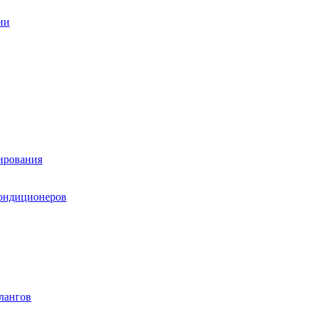
ии
ирования
кондиционеров
лангов