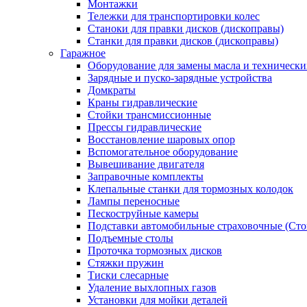
Монтажки
Тележки для транспортировки колес
Станоки для правки дисков (дископравы)
Станки для правки дисков (дископравы)
Гаражное
Оборудование для замены масла и техническ
Зарядные и пуско-зарядные устройства
Домкраты
Краны гидравлические
Стойки трансмиссионные
Прессы гидравлические
Восстановление шаровых опор
Вспомогательное оборудование
Вывешивание двигателя
Заправочные комплекты
Клепальные станки для тормозных колодок
Лампы переносные
Пескоструйные камеры
Подставки автомобильные страховочные (Сто
Подъемные столы
Проточка тормозных дисков
Стяжки пружин
Тиски слесарные
Удаление выхлопных газов
Установки для мойки деталей