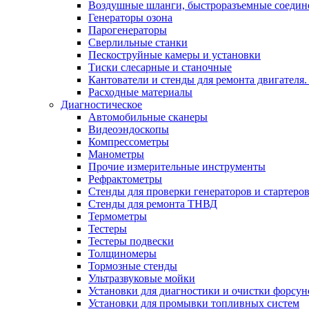
Воздушные шланги, быстроразъемные соедин
Генераторы озона
Парогенераторы
Сверлильные станки
Пескоструйные камеры и установки
Тиски слесарные и станочные
Кантователи и стенды для ремонта двигателя
Расходные материалы
Диагностическое
Автомобильные сканеры
Видеоэндоскопы
Компрессометры
Манометры
Прочие измерительные инструменты
Рефрактометры
Стенды для проверки генераторов и стартеро
Стенды для ремонта ТНВД
Термометры
Тестеры
Тестеры подвески
Толщиномеры
Тормозные стенды
Ультразвуковые мойки
Установки для диагностики и очистки форсун
Установки для промывки топливных систем