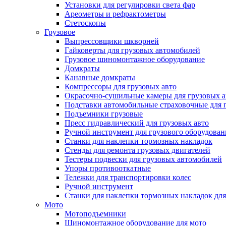
Установки для регулировки света фар
Ареометры и рефрактометры
Стетоскопы
Грузовое
Выпрессовщики шкворней
Гайковерты для грузовых автомобилей
Грузовое шиномонтажное оборудование
Домкраты
Канавные домкраты
Компрессоры для грузовых авто
Окрасочно-сушильные камеры для грузовых 
Подставки автомобильные страховочные для г
Подъемники грузовые
Пресс гидравлический для грузовых авто
Ручной инструмент для грузового оборудован
Станки для наклепки тормозных накладок
Стенды для ремонта грузовых двигателей
Тестеры подвески для грузовых автомобилей
Упоры противооткатные
Тележки для транспортировки колес
Ручной инструмент
Станки для наклепки тормозных накладок для
Мото
Мотоподъемники
Шиномонтажное оборудование для мото