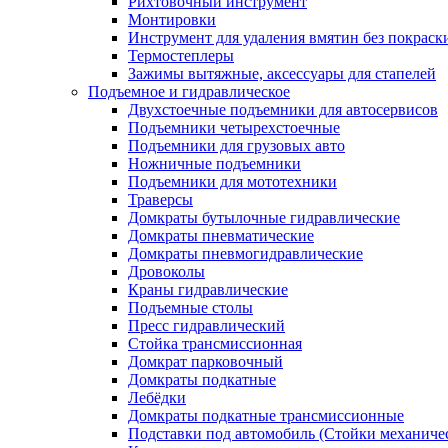
Рихтовочный инструмент
Монтировки
Инструмент для удаления вмятин без покраск
Термостеплеры
Зажимы вытяжные, аксессуары для стапелей
Подъемное и гидравлическое
Двухстоечные подъемники для автосервисов
Подъемники четырехстоечные
Подъемники для грузовых авто
Ножничные подъемники
Подъемники для мототехники
Траверсы
Домкраты бутылочные гидравлические
Домкраты пневматические
Домкраты пневмогидравлические
Дровоколы
Краны гидравлические
Подъемные столы
Пресс гидравлический
Стойка трансмиссионная
Домкрат парковочный
Домкраты подкатные
Лебёдки
Домкраты подкатные трансмиссионные
Подставки под автомобиль (Стойки механиче