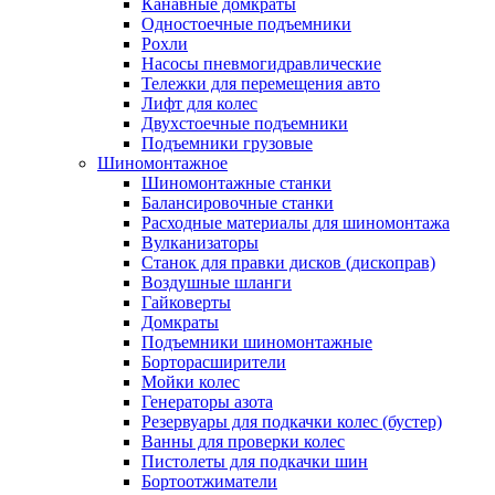
Канавные домкраты
Одностоечные подъемники
Рохли
Насосы пневмогидравлические
Тележки для перемещения авто
Лифт для колес
Двухстоечные подъемники
Подъемники грузовые
Шиномонтажное
Шиномонтажные станки
Балансировочные станки
Расходные материалы для шиномонтажа
Вулканизаторы
Станок для правки дисков (дископрав)
Воздушные шланги
Гайковерты
Домкраты
Подъемники шиномонтажные
Борторасширители
Мойки колес
Генераторы азота
Резервуары для подкачки колес (бустер)
Ванны для проверки колес
Пистолеты для подкачки шин
Бортоотжиматели