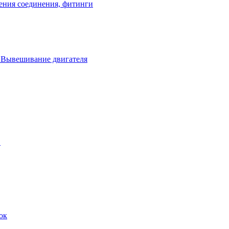
ения соединения, фитинги
. Вывешивание двигателя
в
ок