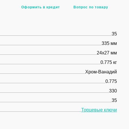
Оформить в кредит
Вопрос по товару
35
335 мм
24x27 мм
0.775 кг
Хром-Ванадий
0.775
330
35
Торцевые ключи