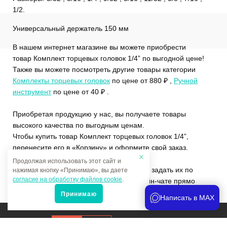
1/2.
Универсальный держатель 150 мм
В нашем интернет магазине вы можете приобрести
товар Комплект торцевых головок 1/4” по выгодной цене!
Также вы можете посмотреть другие товары категории
Комплекты торцевых головок
по цене от 880 ₽ ,
Ручной
инструмент
по цене от 40 ₽ .
Приобретая продукцию у нас, вы получаете товары
высокого качества по выгодным ценам.
Чтобы купить товар Комплект торцевых головок 1/4”,
перенесите его в «Корзину» и оформите свой заказ.
Продолжая использовать этот сайт и
Если у вас остались вопросы, вы можете задать их по
нажимая кнопку «Принимаю», вы даете
согласие на обработку файлов cookie
.
телефону
+7 (4822)65-69-46
или в онлайн-чате прямо
на сайте.
Принимаю
Написать в MAX
Продвижение сайта