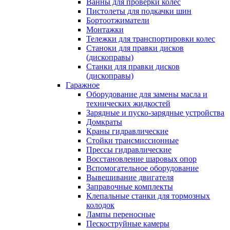
Ванны для проверки колес
Пистолеты для подкачки шин
Бортоотжиматели
Монтажки
Тележки для транспортировки колес
Станоки для правки дисков
(дископравы)
Станки для правки дисков
(дископравы)
Гаражное
Оборудование для замены масла и
технических жидкостей
Зарядные и пуско-зарядные устройства
Домкраты
Краны гидравлические
Стойки трансмиссионные
Прессы гидравлические
Восстановление шаровых опор
Вспомогательное оборудование
Вывешивание двигателя
Заправочные комплекты
Клепальные станки для тормозных
колодок
Лампы переносные
Пескоструйные камеры