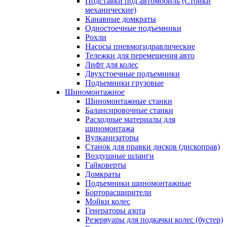
Подставки под автомобиль (Стойки
механические)
Канавные домкраты
Одностоечные подъемники
Рохли
Насосы пневмогидравлические
Тележки для перемещения авто
Лифт для колес
Двухстоечные подъемники
Подъемники грузовые
Шиномонтажное
Шиномонтажные станки
Балансировочные станки
Расходные материалы для
шиномонтажа
Вулканизаторы
Станок для правки дисков (дископрав)
Воздушные шланги
Гайковерты
Домкраты
Подъемники шиномонтажные
Борторасширители
Мойки колес
Генераторы азота
Резервуары для подкачки колес (бустер)