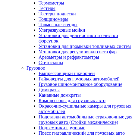
Термометры
Тестеры
Тестеры подвески
Толщиномеры
Тормозные стенды
Ультразвуковые мойки
Установки для диагностики и очистки
форсунок
Установки для промывки топливных систем
Установки для регулировки света фар
Ареометры и рефрактометры
Стетоскопы
Грузовое
Выпрессовщики шкворней
Гайковерты для грузовых автомобилей
Грузовое шиномонтажное оборудование
Домкраты
Канавные домкраты
Компрессоры для грузовых авто
Окрасочно-сушильные камеры для грузовых
автомобилей
Подставки автомобильные страховочные для
грузовых авто (Стойки механические)
Подъемники грузовые
Пресс гидравлический для грузовых авто