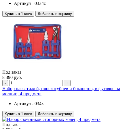
Артикул -
0334z
Купить в 1 клик
Добавить в корзину
Под заказ
8 390 руб.
-
+
Набор пассатижей, плоскогубцев и бокорезов, в футляре на
молнии, 4 предмета
Артикул -
034z
Купить в 1 клик
Добавить в корзину
Под заказ