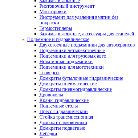
Зажимы вытяжные
Рихтовочный инструмент
Монтировки
Инструмент для удаления вмятин без
покраски
Термостеплеры
Зажимы вытяжные, аксессуары для стапелей
Подъемное и гидравлическое
Двухстоечные подъемники для автосервисов
Подъемники четырехстоечные
Подъемники для грузовых авто
Ножничные подъемники
Подъемники для мототехники
Траверсы
Домкраты бутылочные гидравлические
Домкраты пневматические
Домкраты пневмогидравлические
Дровоколы
Краны гидравлические
Подъемные столы
Пресс гидравлический
Стойка трансмиссионная
Домкрат парковочный
Домкраты подкатные
Лебёдки