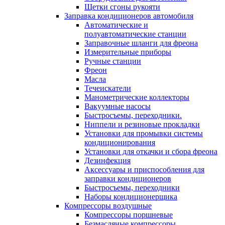
Щетки сгоны рукояти
Заправка кондиционеров автомобиля
Автоматические и
полуавтоматические станции
Заправочные шланги для фреона
Измерительные приборы
Ручные станции
Фреон
Масла
Течеискатели
Манометрические коллекторы
Вакуумные насосы
Быстросъемы, переходники.
Ниппели и резиновые прокладки
Установки для промывки системы
кондиционирования
Установки для откачки и сбора фреона
Дезинфекция
Аксессуары и приспособления для
заправки кондиционеров
Быстросъемы, переходники
Наборы кондиционерщика
Компрессоры воздушные
Компрессоры поршневые
Безмасляные компрессоры