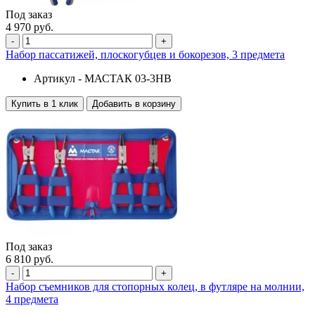
Под заказ
4 970 руб.
-
+
Набор пассатижей, плоскогубцев и бокорезов, 3 предмета
Артикул -
МАСТАК 03-3HB
Купить в 1 клик
Добавить в корзину
Под заказ
6 810 руб.
-
+
Набор съемников для стопорных колец, в футляре на молнии,
4 предмета