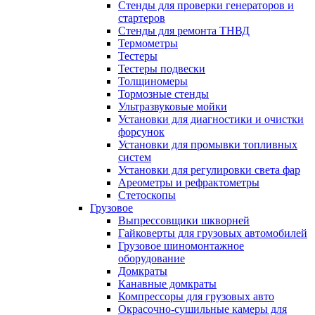
Стенды для проверки генераторов и
стартеров
Стенды для ремонта ТНВД
Термометры
Тестеры
Тестеры подвески
Толщиномеры
Тормозные стенды
Ультразвуковые мойки
Установки для диагностики и очистки
форсунок
Установки для промывки топливных
систем
Установки для регулировки света фар
Ареометры и рефрактометры
Стетоскопы
Грузовое
Выпрессовщики шкворней
Гайковерты для грузовых автомобилей
Грузовое шиномонтажное
оборудование
Домкраты
Канавные домкраты
Компрессоры для грузовых авто
Окрасочно-сушильные камеры для