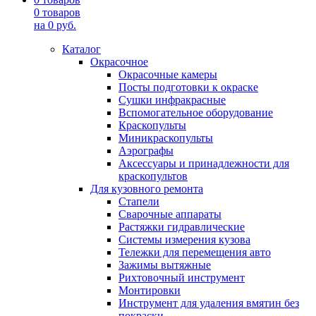
0
товаров
на
0
руб.
Каталог
Окрасочное
Окрасочные камеры
Посты подготовки к окраске
Сушки инфракрасные
Вспомогательное оборудование
Краскопульты
Миникраскопульты
Аэрографы
Аксессуары и принадлежности для
краскопультов
Для кузовного ремонта
Стапели
Сварочные аппараты
Растяжки гидравлические
Системы измерения кузова
Тележки для перемещения авто
Зажимы вытяжные
Рихтовочный инструмент
Монтировки
Инструмент для удаления вмятин без
покраски