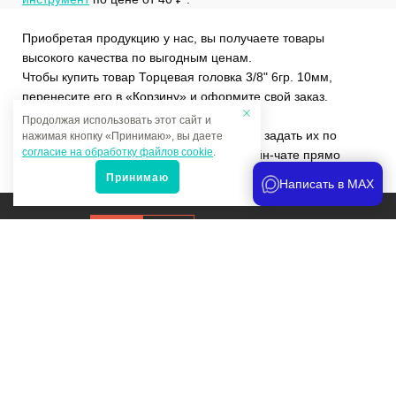
Приобретая продукцию у нас, вы получаете товары
высокого качества по выгодным ценам.
Чтобы купить товар Торцевая головка 3/8" 6гр. 10мм,
перенесите его в «Корзину» и оформите свой заказ.
Продолжая использовать этот сайт и
Если у вас остались вопросы, вы можете задать их по
нажимая кнопку «Принимаю», вы даете
согласие на обработку файлов cookie
.
телефону
+7 (4822)65-69-46
или в онлайн-чате прямо
на сайте.
Принимаю
Написать в MAX
Продвижение сайта
и аналитика
Мы в соцсетях:
Политика конфиденциальности