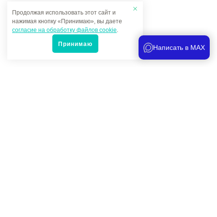
Продолжая использовать этот сайт и
нажимая кнопку «Принимаю», вы даете
согласие на обработку файлов cookie
.
Принимаю
Написать в MAX
Популярные товары
Под заказ
2 660 руб.
-
+
Торцевая головка глубокая 3/4" 6гр. 47мм
Размер -
47 мм.
l -
95 мм.
D1 -
63 мм.