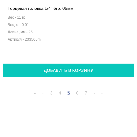
Торцевая головка 1/4" 6гр. 05мм
Вес -
11 гр.
Вес, кг -
0.01
Длина, мм -
25
Артикул -
233505m
ДОБАВИТЬ В КОРЗИНУ
5
«
‹
3
4
6
7
›
»