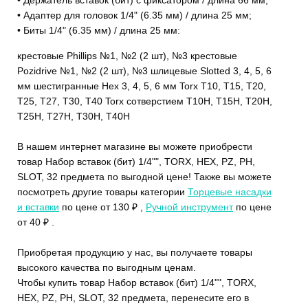
• Адаптер для головок 1/4" (6.35 мм) / длина 25 мм;
• Биты 1/4" (6.35 мм) / длина 25 мм:
крестовые Phillips №1, №2 (2 шт), №3 крестовые
Pozidrive №1, №2 (2 шт), №3 шлицевые Slotted 3, 4, 5, 6
мм шестигранные Hex 3, 4, 5, 6 мм Torx T10, T15, T20,
T25, T27, T30, T40 Torx сотверстием T10H, T15H, T20H,
T25H, T27H, T30H, T40H
В нашем интернет магазине вы можете приобрести
товар Набор вставок (бит) 1/4"", TORX, HEX, PZ, PH,
SLOT, 32 предмета по выгодной цене! Также вы можете
посмотреть другие товары категории
Торцевые насадки
и вставки
по цене от 130 ₽ ,
Ручной инструмент
по цене
от 40 ₽ .
Приобретая продукцию у нас, вы получаете товары
высокого качества по выгодным ценам.
Чтобы купить товар Набор вставок (бит) 1/4"", TORX,
HEX, PZ, PH, SLOT, 32 предмета, перенесите его в