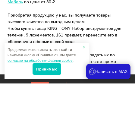
Мебель
по цене от 30 ₽ .
Приобретая продукцию у нас, вы получаете товары
высокого качества по выгодным ценам.
Чтобы купить товар KING TONY Набор инструментов для
тележки, 9 ложементов, 161 предмет, перенесите его в
«Корзину» и оформите свой заказ.
Продолжая использовать этот сайт и
Если у вас остались вопросы, вы можете задать их по
нажимая кнопку «Принимаю», вы даете
согласие на обработку файлов cookie
.
телефону
+7 (4822)65-69-46
или в онлайн-чате прямо
на сайте.
Принимаю
Написать в MAX
Продвижение сайта
и аналитика
Мы в соцсетях:
Политика конфиденциальности