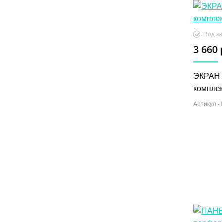
Под за
3 660 
ЭКРАН 
компле
Артикул -