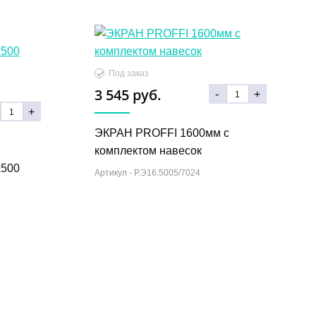
Под заказ
3 545 руб.
-
+
+
ЭКРАН PROFFI 1600мм с
комплектом навесок
х500
Артикул -
Р.Э16.5005/7024