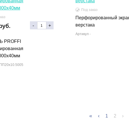
Под заказ
каз
Перфорированный экра
руб.
верстака
-
+
Артикул -
Ь PROFFI
ированная
000х40мм
ПП20х10.5005
«
‹
1
2
›