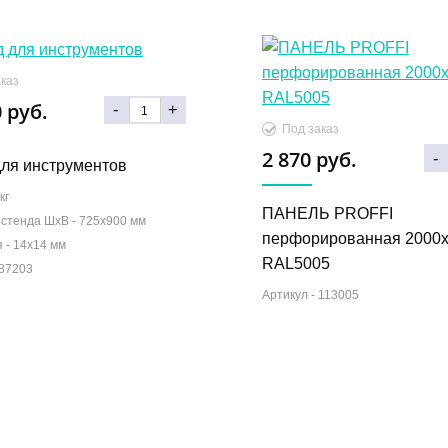
каз
 руб.
-
+
Под заказ
2 870 руб.
-
для инструментов
кг
ПАНЕЛЬ PROFFI
 стенда ШхВ -
725х900 мм
перфорированная 2000
я -
14x14 мм
RAL5005
87203
Артикул -
113005