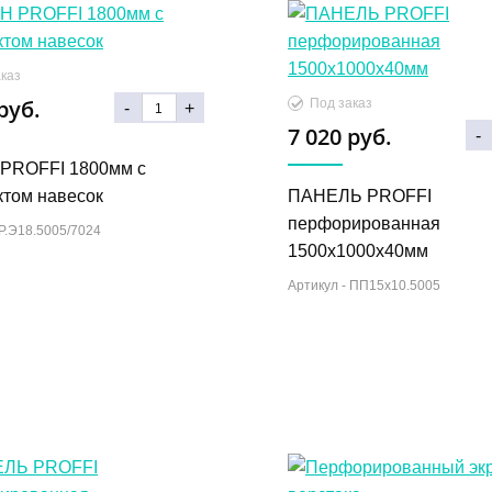
каз
руб.
Под заказ
-
+
7 020 руб.
-
PROFFI 1800мм с
ктом навесок
ПАНЕЛЬ PROFFI
перфорированная
Р.Э18.5005/7024
1500х1000х40мм
Артикул -
ПП15х10.5005