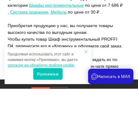
категории
Шкафы инструментальные
по цене от 7 686 ₽
,
Система хранения, Мебель
по цене от 30 ₽ .
Приобретая продукцию у нас, вы получаете товары
высокого качества по выгодным ценам.
Чтобы купить товар Шкаф инструментальный PROFFI
П4, перенесите его в «Корзину» и оформите свой заказ.
Продолжая использовать этот сайт и
Если у вас остались вопросы, вы можете задать их по
нажимая кнопку «Принимаю», вы даете
согласие на обработку файлов cookie
.
телефону
+7 (4822)65-69-46
или в онлайн-чате прямо
на сайте.
Принимаю
Написать в MAX
Продвижение сайта
и аналитика
Мы в соцсетях:
Политика конфиденциальности