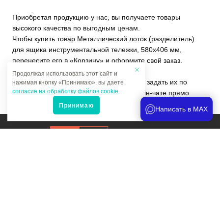
Приобретая продукцию у нас, вы получаете товары
высокого качества по выгодным ценам.
Чтобы купить товар Металлический лоток (разделитель)
для ящика инструментальной тележки, 580х406 мм,
перенесите его в «Корзину» и оформите свой заказ.
Продолжая использовать этот сайт и
Если у вас остались вопросы, вы можете задать их по
нажимая кнопку «Принимаю», вы даете
согласие на обработку файлов cookie
.
телефону
+7 (4822)65-69-46
или в онлайн-чате прямо
на сайте.
Принимаю
Написать в MAX
Продвижение сайта
и аналитика
Мы в соцсетях:
Политика конфиденциальности