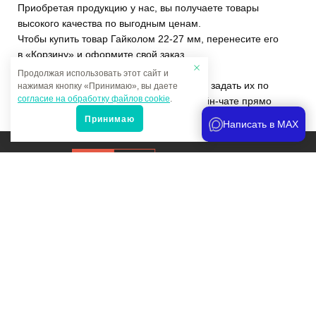
Приобретая продукцию у нас, вы получаете товары
высокого качества по выгодным ценам.
Чтобы купить товар Гайколом 22-27 мм, перенесите его
в «Корзину» и оформите свой заказ.
Продолжая использовать этот сайт и
Если у вас остались вопросы, вы можете задать их по
нажимая кнопку «Принимаю», вы даете
согласие на обработку файлов cookie
.
телефону
+7 (4822)65-69-46
или в онлайн-чате прямо
на сайте.
Принимаю
Написать в MAX
Продвижение сайта
и аналитика
Мы в соцсетях:
Политика конфиденциальности
Карта сайта Мультитрейд