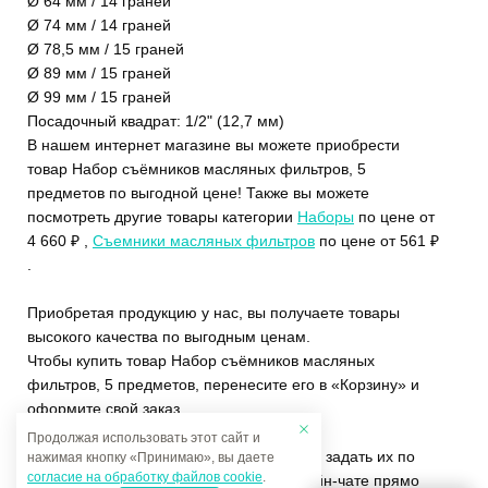
Ø 64 мм / 14 граней
Ø 74 мм / 14 граней
Ø 78,5 мм / 15 граней
Ø 89 мм / 15 граней
Ø 99 мм / 15 граней
Посадочный квадрат: 1/2" (12,7 мм)
В нашем интернет магазине вы можете приобрести
товар Набор съёмников масляных фильтров, 5
предметов по выгодной цене! Также вы можете
посмотреть другие товары категории
Наборы
по цене от
4 660 ₽ ,
Съемники масляных фильтров
по цене от 561 ₽
.
Приобретая продукцию у нас, вы получаете товары
высокого качества по выгодным ценам.
Чтобы купить товар Набор съёмников масляных
фильтров, 5 предметов, перенесите его в «Корзину» и
оформите свой заказ.
Продолжая использовать этот сайт и
Если у вас остались вопросы, вы можете задать их по
нажимая кнопку «Принимаю», вы даете
согласие на обработку файлов cookie
.
телефону
+7 (4822)65-69-46
или в онлайн-чате прямо