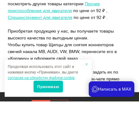
посмотреть другие товары категории
Прочие
приспособления для двигателя
по цене от 92 ₽ ,
Специнструмент для двигателя
по цене от 92 ₽ .
Приобретая продукцию у нас, вы получаете товары
высокого качества по выгодным ценам.
Чтобы купить товар Щипцы для снятия коннекторов
свечей накала MB, AUDI, VW, BMW, перенесите его в
«Корзину» и оформите свой заказ.
Продолжая использовать этот сайт и
Если у вас остались вопросы, вы можете задать их по
нажимая кнопку «Принимаю», вы даете
согласие на обработку файлов cookie
.
телефону
+7 (4822)65-69-46
или в онлайн-чате прямо
на сайте.
Принимаю
Написать в MAX
Продвижение сайта
и аналитика
Мы в соцсетях: