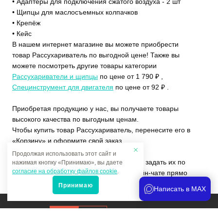
• Адаптеры для подключения сжатого воздуха - 2 шт
• Щипцы для маслосъемных колпачков
• Крепёж
• Кейс
В нашем интернет магазине вы можете приобрести
товар Рассухариватель по выгодной цене! Также вы
можете посмотреть другие товары категории
Рассухариватели и щипцы
по цене от 1 790 ₽ ,
Специнструмент для двигателя
по цене от 92 ₽ .
Приобретая продукцию у нас, вы получаете товары
высокого качества по выгодным ценам.
Чтобы купить товар Рассухариватель, перенесите его в
«Корзину» и оформите свой заказ.
Продолжая использовать этот сайт и
Если у вас остались вопросы, вы можете задать их по
нажимая кнопку «Принимаю», вы даете
согласие на обработку файлов cookie
.
телефону
+7 (4822)65-69-46
или в онлайн-чате прямо
на сайте.
Принимаю
Написать в MAX
Продвижение сайта