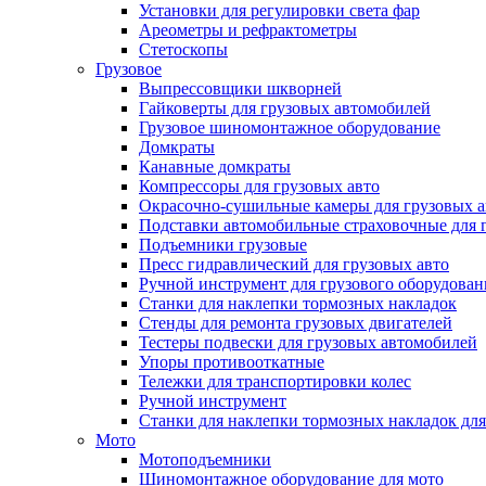
Установки для регулировки света фар
Ареометры и рефрактометры
Стетоскопы
Грузовое
Выпрессовщики шкворней
Гайковерты для грузовых автомобилей
Грузовое шиномонтажное оборудование
Домкраты
Канавные домкраты
Компрессоры для грузовых авто
Окрасочно-сушильные камеры для грузовых 
Подставки автомобильные страховочные для г
Подъемники грузовые
Пресс гидравлический для грузовых авто
Ручной инструмент для грузового оборудован
Станки для наклепки тормозных накладок
Стенды для ремонта грузовых двигателей
Тестеры подвески для грузовых автомобилей
Упоры противооткатные
Тележки для транспортировки колес
Ручной инструмент
Станки для наклепки тормозных накладок для
Мото
Мотоподъемники
Шиномонтажное оборудование для мото