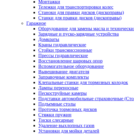
Монтажки
Тележки для транспортировки колес
Станоки для правки дисков (дископравы)
Станки для правки дисков (дископравы)
Гаражное
Оборудование для замены масла и техническ
Зарядные и пуско-зарядные устройства
Домкраты
Краны гидравлические
Стойки трансмиссионные
Прессы гидравлические
Восстановление шаровых опор
Вспомогательное оборудование
Вывешивание двигателя
Заправочные комплекты
Клепальные станки для тормозных колодок
Лампы переносные
Пескоструйные камеры
Подставки автомобильные страховочные (Сто
Подъемные столы
Проточка тормозных дисков
Стяжки пружин
Тиски слесарные
Удаление выхлопных газов
Установки для мойки деталей