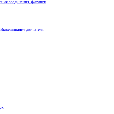
ения соединения, фитинги
. Вывешивание двигателя
в
ок