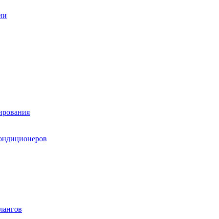
ии
ирования
кондиционеров
лангов