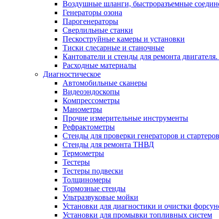
Воздушные шланги, быстроразъемные соедин
Генераторы озона
Парогенераторы
Сверлильные станки
Пескоструйные камеры и установки
Тиски слесарные и станочные
Кантователи и стенды для ремонта двигателя
Расходные материалы
Диагностическое
Автомобильные сканеры
Видеоэндоскопы
Компрессометры
Манометры
Прочие измерительные инструменты
Рефрактометры
Стенды для проверки генераторов и стартеро
Стенды для ремонта ТНВД
Термометры
Тестеры
Тестеры подвески
Толщиномеры
Тормозные стенды
Ультразвуковые мойки
Установки для диагностики и очистки форсун
Установки для промывки топливных систем