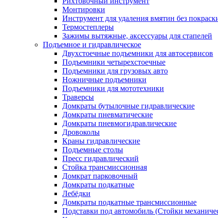
Рихтовочный инструмент
Монтировки
Инструмент для удаления вмятин без покраск
Термостеплеры
Зажимы вытяжные, аксессуары для стапелей
Подъемное и гидравлическое
Двухстоечные подъемники для автосервисов
Подъемники четырехстоечные
Подъемники для грузовых авто
Ножничные подъемники
Подъемники для мототехники
Траверсы
Домкраты бутылочные гидравлические
Домкраты пневматические
Домкраты пневмогидравлические
Дровоколы
Краны гидравлические
Подъемные столы
Пресс гидравлический
Стойка трансмиссионная
Домкрат парковочный
Домкраты подкатные
Лебёдки
Домкраты подкатные трансмиссионные
Подставки под автомобиль (Стойки механиче