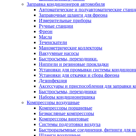
Заправка кондиционеров автомобиля
Автоматические и полуавтоматические станц
Заправочные шланги для фреона
Измерительные приборы
Ручные станции
Фреон
Масла
Течеискатели
Манометрические коллекторы
Вакуумные насосы
Быстросъемы, переходники.
Ниппели и резиновые прокладки
Установки для промывки системы кондицион
Установки для откачки и сбора фреона
Дезинфекция
Аксессуары и приспособления для заправки 
Быстросъемы, переходники
Наборы кондиционерщика
Компрессоры воздушные
Компрессоры поршневые
Безмасляные компрессоры
Компрессоры винтовые
Системы подготовки воздуха
Быстроразъемные соединения, фитинги для ш
Шланги воздушные