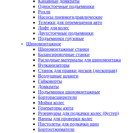
Канавные домкраты
Одностоечные подъемники
Рохли
Насосы пневмогидравлические
Тележки для перемещения авто
Лифт для колес
Двухстоечные подъемники
Подъемники грузовые
Шиномонтажное
Шиномонтажные станки
Балансировочные станки
Расходные материалы для шиномонтажа
Вулканизаторы
Станок для правки дисков (дископрав)
Воздушные шланги
Гайковерты
Домкраты
Подъемники шиномонтажные
Борторасширители
Мойки колес
Генераторы азота
Резервуары для подкачки колес (бустер)
Ванны для проверки колес
Пистолеты для подкачки шин
Бортоотжиматели