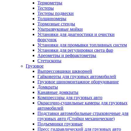
Термометры
Тестеры
Тестеры подвески
Толщиномеры
Тормозные стенды
Ультразвуковые мойки
Установки для диагностики и очистки
форсунок
Установки для промывки топливных систем
Установки для регулировки света фар
Ареометры и рефрактометры
Стетоскопы
Грузовое
Выпрессовщики шкворней
Гайковерты для грузовых автомобилей
Грузовое шиномонтажное оборудование
Домкраты
Канавные домкраты
Компрессоры для грузовых авто
Окрасочно-сушильные камеры для грузовых
автомобилей
Подставки автомобильные страховочные для
грузовых авто (Стойки механические)
Подъемники грузовые
Пресс гидравлический для грузовых авто