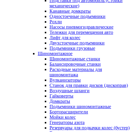
Подставки под автомобиль (Стойки
механические)
Канавные домкраты
Одностоечные подъемники
Рохли
Насосы пневмогидравлические
Тележки для перемещения авто
Лифт для колес
Двухстоечные подъемники
Подъемники грузовые
Шиномонтажное
Шиномонтажные станки
Балансировочные станки
Расходные материалы для
шиномонтажа
Вулканизаторы
Станок для правки дисков (дископрав)
Воздушные шланги
Гайковерты
Домкраты
Подъемники шиномонтажные
Борторасширители
Мойки колес
Генераторы азота
Резервуары для подкачки колес (бустер)