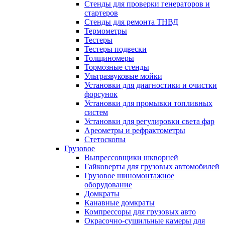
Стенды для проверки генераторов и
стартеров
Стенды для ремонта ТНВД
Термометры
Тестеры
Тестеры подвески
Толщиномеры
Тормозные стенды
Ультразвуковые мойки
Установки для диагностики и очистки
форсунок
Установки для промывки топливных
систем
Установки для регулировки света фар
Ареометры и рефрактометры
Стетоскопы
Грузовое
Выпрессовщики шкворней
Гайковерты для грузовых автомобилей
Грузовое шиномонтажное
оборудование
Домкраты
Канавные домкраты
Компрессоры для грузовых авто
Окрасочно-сушильные камеры для