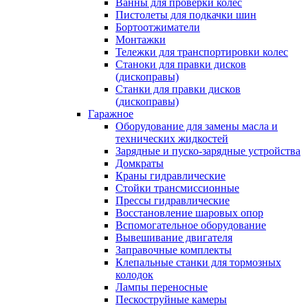
Ванны для проверки колес
Пистолеты для подкачки шин
Бортоотжиматели
Монтажки
Тележки для транспортировки колес
Станоки для правки дисков
(дископравы)
Станки для правки дисков
(дископравы)
Гаражное
Оборудование для замены масла и
технических жидкостей
Зарядные и пуско-зарядные устройства
Домкраты
Краны гидравлические
Стойки трансмиссионные
Прессы гидравлические
Восстановление шаровых опор
Вспомогательное оборудование
Вывешивание двигателя
Заправочные комплекты
Клепальные станки для тормозных
колодок
Лампы переносные
Пескоструйные камеры