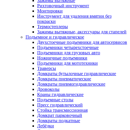
Зажимы вытяжные
Рихтовочный инструмент
Монтировки
Инструмент для удаления вмятин без
покраски
Термостеплеры
Зажимы вытяжные, аксессуары для стапелей
Подъемное и гидравлическое
Двухстоечные подъемники для автосервисов
Подъемники четырехстоечные
Подъемники для грузовых авто
Ножничные подъемники
Подъемники для мототехники
Траверсы
Домкраты бутылочные гидравлические
Домкраты пневматические
Домкраты пневмогидравлические
Дровоколы
Краны гидравлические
Подъемные столы
Пресс гидравлический
Стойка трансмиссионная
Домкрат парковочный
Домкраты подкатные
Лебёдки