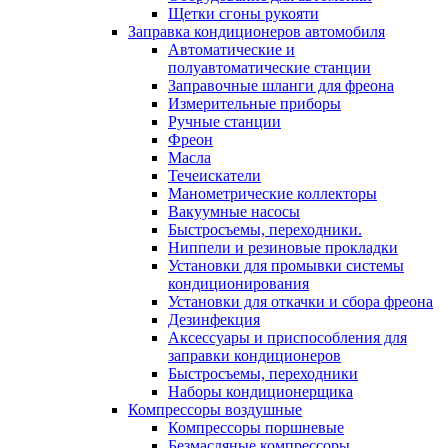
Щетки сгоны рукояти
Заправка кондиционеров автомобиля
Автоматические и
полуавтоматические станции
Заправочные шланги для фреона
Измерительные приборы
Ручные станции
Фреон
Масла
Течеискатели
Манометрические коллекторы
Вакуумные насосы
Быстросъемы, переходники.
Ниппели и резиновые прокладки
Установки для промывки системы
кондиционирования
Установки для откачки и сбора фреона
Дезинфекция
Аксессуары и приспособления для
заправки кондиционеров
Быстросъемы, переходники
Наборы кондиционерщика
Компрессоры воздушные
Компрессоры поршневые
Безмасляные компрессоры