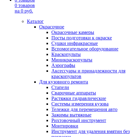
0
товаров
на
0
руб.
Каталог
Окрасочное
Окрасочные камеры
Посты подготовки к окраске
Сушки инфракрасные
Вспомогательное оборудование
Краскопульты
Миникраскопульты
Аэрографы
Аксессуары и принадлежности для
краскопультов
Для кузовного ремонта
Стапели
Сварочные аппараты
Растяжки гидравлические
Системы измерения кузова
Тележки для перемещения авто
Зажимы вытяжные
Рихтовочный инструмент
Монтировки
Инструмент для удаления вмятин без
покраски