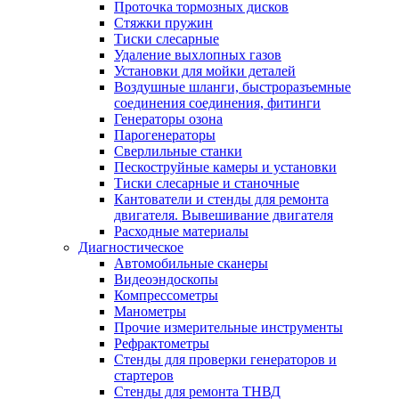
Проточка тормозных дисков
Стяжки пружин
Тиски слесарные
Удаление выхлопных газов
Установки для мойки деталей
Воздушные шланги, быстроразъемные
соединения соединения, фитинги
Генераторы озона
Парогенераторы
Сверлильные станки
Пескоструйные камеры и установки
Тиски слесарные и станочные
Кантователи и стенды для ремонта
двигателя. Вывешивание двигателя
Расходные материалы
Диагностическое
Автомобильные сканеры
Видеоэндоскопы
Компрессометры
Манометры
Прочие измерительные инструменты
Рефрактометры
Стенды для проверки генераторов и
стартеров
Стенды для ремонта ТНВД