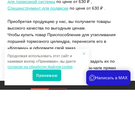
для тормозной системы
по цене от 630 ₽ ,
Специнструмент для подвески
по цене от 630 ₽ .
Приобретая продукцию у нас, вы получаете товары
высокого качества по выгодным ценам.
Чтобы купить товар Приспособление для утапливания
поршней тормозного цилиндра, перенесите его в
«Корзину» и оформите свой заказ.
Продолжая использовать этот сайт и
Если у вас остались вопросы, вы можете задать их по
нажимая кнопку «Принимаю», вы даете
согласие на обработку файлов cookie
.
телефону
+7 (4822)65-69-46
или в онлайн-чате прямо
на сайте.
Принимаю
Написать в MAX
Продвижение сайта
и аналитика
Мы в соцсетях:
Политика конфиденциальности