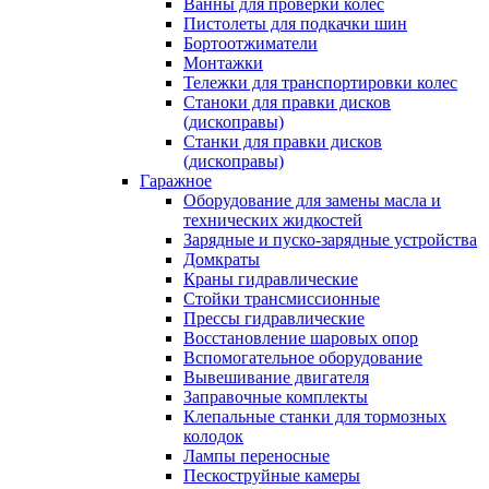
Ванны для проверки колес
Пистолеты для подкачки шин
Бортоотжиматели
Монтажки
Тележки для транспортировки колес
Станоки для правки дисков
(дископравы)
Станки для правки дисков
(дископравы)
Гаражное
Оборудование для замены масла и
технических жидкостей
Зарядные и пуско-зарядные устройства
Домкраты
Краны гидравлические
Стойки трансмиссионные
Прессы гидравлические
Восстановление шаровых опор
Вспомогательное оборудование
Вывешивание двигателя
Заправочные комплекты
Клепальные станки для тормозных
колодок
Лампы переносные
Пескоструйные камеры