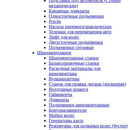
Подставки под автомобиль (Стойки
механические)
Канавные домкраты
Одностоечные подъемники
Рохли
Насосы пневмогидравлические
Тележки для перемещения авто
Лифт для колес
Двухстоечные подъемники
Подъемники грузовые
Шиномонтажное
Шиномонтажные станки
Балансировочные станки
Расходные материалы для
шиномонтажа
Вулканизаторы
Станок для правки дисков (дископрав)
Воздушные шланги
Гайковерты
Домкраты
Подъемники шиномонтажные
Борторасширители
Мойки колес
Генераторы азота
Резервуары для подкачки колес (бустер)