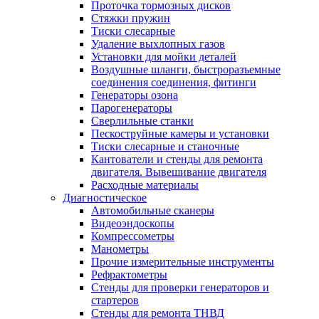
Проточка тормозных дисков
Стяжки пружин
Тиски слесарные
Удаление выхлопных газов
Установки для мойки деталей
Воздушные шланги, быстроразъемные
соединения соединения, фитинги
Генераторы озона
Парогенераторы
Сверлильные станки
Пескоструйные камеры и установки
Тиски слесарные и станочные
Кантователи и стенды для ремонта
двигателя. Вывешивание двигателя
Расходные материалы
Диагностическое
Автомобильные сканеры
Видеоэндоскопы
Компрессометры
Манометры
Прочие измерительные инструменты
Рефрактометры
Стенды для проверки генераторов и
стартеров
Стенды для ремонта ТНВД