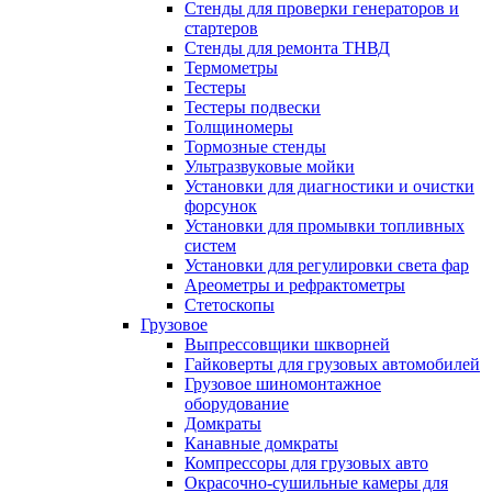
Стенды для проверки генераторов и
стартеров
Стенды для ремонта ТНВД
Термометры
Тестеры
Тестеры подвески
Толщиномеры
Тормозные стенды
Ультразвуковые мойки
Установки для диагностики и очистки
форсунок
Установки для промывки топливных
систем
Установки для регулировки света фар
Ареометры и рефрактометры
Стетоскопы
Грузовое
Выпрессовщики шкворней
Гайковерты для грузовых автомобилей
Грузовое шиномонтажное
оборудование
Домкраты
Канавные домкраты
Компрессоры для грузовых авто
Окрасочно-сушильные камеры для