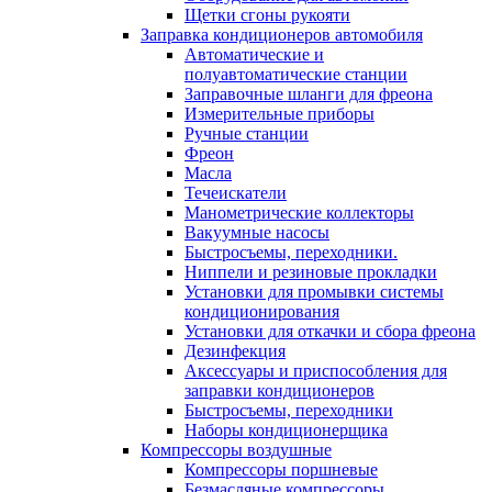
Щетки сгоны рукояти
Заправка кондиционеров автомобиля
Автоматические и
полуавтоматические станции
Заправочные шланги для фреона
Измерительные приборы
Ручные станции
Фреон
Масла
Течеискатели
Манометрические коллекторы
Вакуумные насосы
Быстросъемы, переходники.
Ниппели и резиновые прокладки
Установки для промывки системы
кондиционирования
Установки для откачки и сбора фреона
Дезинфекция
Аксессуары и приспособления для
заправки кондиционеров
Быстросъемы, переходники
Наборы кондиционерщика
Компрессоры воздушные
Компрессоры поршневые
Безмасляные компрессоры