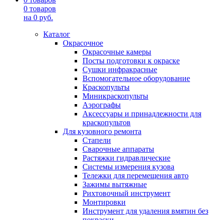
0
товаров
на
0
руб.
Каталог
Окрасочное
Окрасочные камеры
Посты подготовки к окраске
Сушки инфракрасные
Вспомогательное оборудование
Краскопульты
Миникраскопульты
Аэрографы
Аксессуары и принадлежности для
краскопультов
Для кузовного ремонта
Стапели
Сварочные аппараты
Растяжки гидравлические
Системы измерения кузова
Тележки для перемещения авто
Зажимы вытяжные
Рихтовочный инструмент
Монтировки
Инструмент для удаления вмятин без
покраски