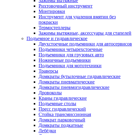
Зажимы вытяжные
Рихтовочный инструмент
Монтировки
Инструмент для удаления вмятин без
покраски
Термостеплеры
Зажимы вытяжные, аксессуары для стапелей
Подъемное и гидравлическое
Двухстоечные подъемники для автосервисов
Подъемники четырехстоечные
Подъемники для грузовых авто
Ножничные подъемники
Подъемники для мототехники
Траверсы
Домкраты бутылочные гидравлические
Домкраты пневматические
Домкраты пневмогидравлические
Дровоколы
Краны гидравлические
Подъемные столы
Пресс гидравлический
Стойка трансмиссионная
Домкрат парковочный
Домкраты подкатные
Лебёдки