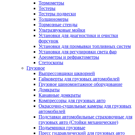
Термометры
Тестеры
Тестеры подвески
Толщиномеры
Тормозные стенды
Ультразвуковые мойки
Установки для диагностики и очистки
форсунок
Установки для промывки топливных систем
Установки для регулировки света фар
Ареометры и рефрактометры
Стетоскопы
Грузовое
Выпрессовщики шкворней
Гайковерты для грузовых автомобилей
Грузовое шиномонтажное оборудование
Домкраты
Канавные домкраты
Компрессоры для грузовых авто
Окрасочно-сушильные камеры для грузовых
автомобилей
Подставки автомобильные страховочные для
грузовых авто (Стойки механические)
Подъемники грузовые
Пресс гидравлический для грузовых авто