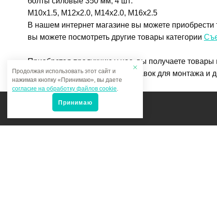
болты силовые 350 мм, 4 шт:
М10х1.5, М12х2.0, М14х2.0, М16х2.5
В нашем интернет магазине вы можете приобрести т
вы можете посмотреть другие товары категории
Съе
Приобретая продукцию у нас, вы получаете товары
Продолжая использовать этот сайт и
Чтобы купить товар Набор оправок для монтажа и д
нажимая кнопку «Принимаю», вы даете
согласие на обработку файлов cookie
.
Если у вас остались вопросы, вы можете задать их
Принимаю
Мы в соцсетях:
Политика конфиденциальности
Карта сайта Мультитрейд