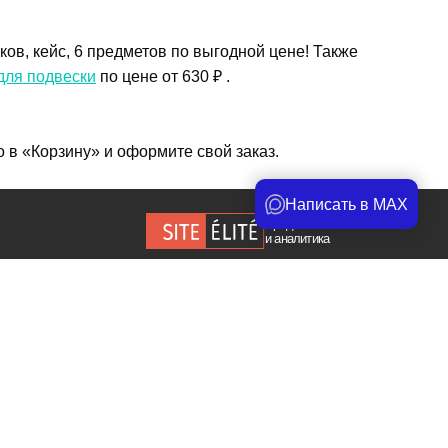
в, кейс, 6 предметов по выгодной цене! Также
для подвески
по цене от 630 ₽ .
 в «Корзину» и оформите свой заказ.
айте.
Написать в MAX
Продвижение сайта
и аналитика