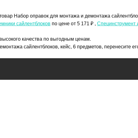
овар Набор оправок для монтажа и демонтажа сайлентблоко
мники сайлентблоков
по цене от 5 171 ₽ ,
Специнструмент 
 высокого качества по выгодным ценам.
емонтажа сайлентблоков, кейс, 6 предметов, перенесите его
 по телефону
+7 (4822)65-69-46
или в онлайн-чате прямо на с