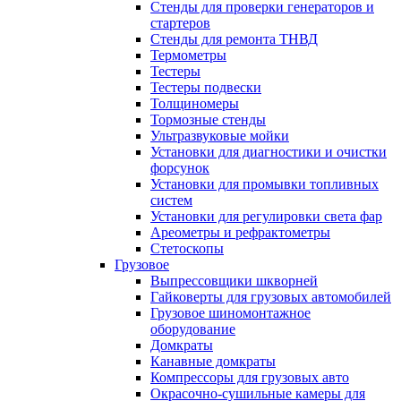
Стенды для проверки генераторов и
стартеров
Стенды для ремонта ТНВД
Термометры
Тестеры
Тестеры подвески
Толщиномеры
Тормозные стенды
Ультразвуковые мойки
Установки для диагностики и очистки
форсунок
Установки для промывки топливных
систем
Установки для регулировки света фар
Ареометры и рефрактометры
Стетоскопы
Грузовое
Выпрессовщики шкворней
Гайковерты для грузовых автомобилей
Грузовое шиномонтажное
оборудование
Домкраты
Канавные домкраты
Компрессоры для грузовых авто
Окрасочно-сушильные камеры для