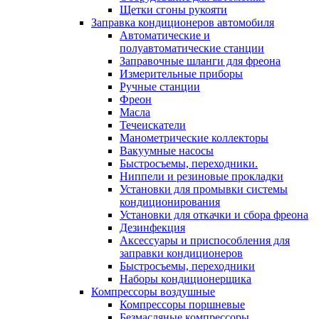
Щетки сгоны рукояти
Заправка кондиционеров автомобиля
Автоматические и
полуавтоматические станции
Заправочные шланги для фреона
Измерительные приборы
Ручные станции
Фреон
Масла
Течеискатели
Манометрические коллекторы
Вакуумные насосы
Быстросъемы, переходники.
Ниппели и резиновые прокладки
Установки для промывки системы
кондиционирования
Установки для откачки и сбора фреона
Дезинфекция
Аксессуары и приспособления для
заправки кондиционеров
Быстросъемы, переходники
Наборы кондиционерщика
Компрессоры воздушные
Компрессоры поршневые
Безмасляные компрессоры