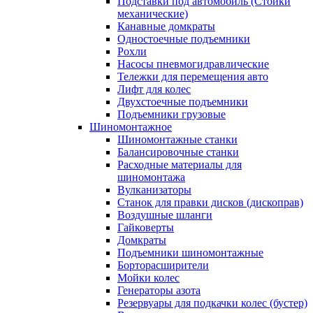
Подставки под автомобиль (Стойки
механические)
Канавные домкраты
Одностоечные подъемники
Рохли
Насосы пневмогидравлические
Тележки для перемещения авто
Лифт для колес
Двухстоечные подъемники
Подъемники грузовые
Шиномонтажное
Шиномонтажные станки
Балансировочные станки
Расходные материалы для
шиномонтажа
Вулканизаторы
Станок для правки дисков (дископрав)
Воздушные шланги
Гайковерты
Домкраты
Подъемники шиномонтажные
Борторасширители
Мойки колес
Генераторы азота
Резервуары для подкачки колес (бустер)