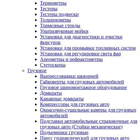
Термометры
Тестеры
Тестеры подвески
Толщиномеры
Тормозные стенды
Ультразвуковые мойки
Установки для диагностики и очистки
форсунок
Установки для промывки топливных систем
Установки для регулировки света фар
Ареометры и рефрактометры
Стетоскопы
Грузовое
Выпрессовщики шкворней
Гайковерты для грузовых автомобилей
Грузовое шиномонтажное оборудование
Домкраты
Канавные домкраты
Компрессоры для грузовых авто
Окрасочно-сушильные камеры для грузовых
автомобилей
Подставки автомобильные страховочные для
грузовых авто (Стойки механические)
Подъемники грузовые
Пресс гидравлический для грузовых авто