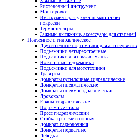
Зажимы вытяжные
Рихтовочный инструмент
Монтировки
Инструмент для удаления вмятин без
покраски
Термостеплеры
Зажимы вытяжные, аксессуары для стапелей
Подъемное и гидравлическое
Двухстоечные подъемники для автосервисов
Подъемники четырехстоечные
Подъемники для грузовых авто
Ножничные подъемники
Подъемники для мототехники
Траверсы
Домкраты бутылочные гидравлические
Домкраты пневматические
Домкраты пневмогидравлические
Дровоколы
Краны гидравлические
Подъемные столы
Пресс гидравлический
Стойка трансмиссионная
Домкрат парковочный
Домкраты подкатные
Лебёдки