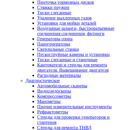
Проточка тормозных дисков
Стяжки пружин
Тиски слесарные
Удаление выхлопных газов
Установки для мойки деталей
Воздушные шланги, быстроразъемные
соединения соединения, фитинги
Генераторы озона
Парогенераторы
Сверлильные станки
Пескоструйные камеры и установки
Тиски слесарные и станочные
Кантователи и стенды для ремонта
двигателя. Вывешивание двигателя
Расходные материалы
Диагностическое
Автомобильные сканеры
Видеоэндоскопы
Компрессометры
Манометры
Прочие измерительные инструменты
Рефрактометры
Стенды для проверки генераторов и
стартеров
Стенды для ремонта ТНВД