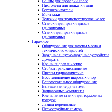
Ванны для проверки колес
Пистолеты для подкачки шин
Бортоотжиматели
Монтажки
Тележки для транспортировки колес
Станоки для правки дисков
(дископравы)
Станки для правки дисков
(дископравы)
Гаражное
Оборудование для замены масла и
технических жидкостей
Зарядные и пуско-зарядные устройства
Домкраты
Краны гидравлические
Стойки трансмиссионные
Прессы гидравлические
Восстановление шаровых опор
Вспомогательное оборудование
Вывешивание двигателя
Заправочные комплекты
Клепальные станки для тормозных
колодок
Лампы переносные
Пескоструйные камеры