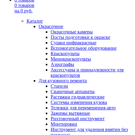
0
товаров
на
0
руб.
Каталог
Окрасочное
Окрасочные камеры
Посты подготовки к окраске
Сушки инфракрасные
Вспомогательное оборудование
Краскопульты
Миникраскопульты
Аэрографы
Аксессуары и принадлежности для
краскопультов
Для кузовного ремонта
Стапели
Сварочные аппараты
Растяжки гидравлические
Системы измерения кузова
Тележки для перемещения авто
Зажимы вытяжные
Рихтовочный инструмент
Монтировки
Инструмент для удаления вмятин без
покраски