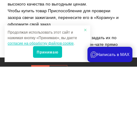
высокого качества по выгодным ценам.
Чтобы купить товар Приспособление для проверки
зазора свечи зажигания, перенесите его в «Корзину» и
оформите свой заказ.
Продолжая использовать этот сайт и
Если у вас остались вопросы, вы можете задать их по
нажимая кнопку «Принимаю», вы даете
согласие на обработку файлов cookie
.
телефону
+7 (4822)65-69-46
или в онлайн-чате прямо
на сайте.
Принимаю
Написать в MAX
Продвижение сайта
и аналитика
Мы в соцсетях:
Политика конфиденциальности
Карта сайта Мультитрейд