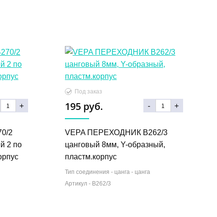
Под заказ
195 руб.
+
-
+
0/2
VEPA ПЕРЕХОДНИК B262/3
й 2 по
цанговый 8мм, Y-образный,
орпус
пластм.корпус
Тип соединения -
цанга - цанга
Артикул -
B262/3