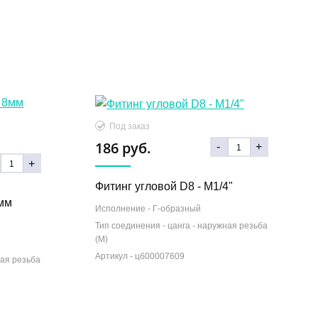
Под заказ
186 руб.
-
+
+
Фитинг угловой D8 - M1/4"
8мм
Исполнение -
Г-образный
Тип соединения -
цанга - наружная резьба
(М)
Артикул -
цб00007609
ная резьба