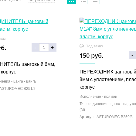
каз
уб.
Под заказ
-
+
150 руб.
-
ИТЕЛЬ цанговый 6мм,
 корпус
ПЕРЕХОДНИК цанговый 
8мм с уплотнением, плас
нения -
цанга - цанга
корпус
ASTUROMEC B251/2
Исполнение -
прямой
Тип соединения -
цанга - наруж
(М)
Артикул -
ASTUROMEC B250/8