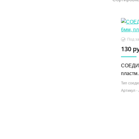
Под за
130 р
СОЕДИН
пластм.
Тип соеди
Артикул -