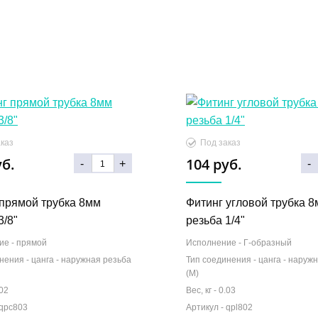
каз
Под заказ
уб.
104 руб.
-
+
-
 прямой трубка 8мм
Фитинг угловой трубка 
3/8"
резьба 1/4"
ие -
прямой
Исполнение -
Г-образный
нения -
цанга - наружная резьба
Тип соединения -
цанга - наруж
(М)
02
Вес, кг -
0.03
qpc803
Артикул -
qpl802