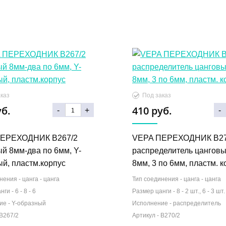
каз
Под заказ
уб.
410 руб.
-
+
-
ЕРЕХОДНИК B267/2
VEPA ПЕРЕХОДНИК B27
й 8мм-два по 6мм, Y-
распределитель цанговы
й, пластм.корпус
8мм, 3 по 6мм, пластм. к
нения -
цанга - цанга
Тип соединения -
цанга - цанга
нги -
6 - 8 - 6
Размер цанги -
8 - 2 шт., 6 - 3 шт.
ие -
Y-образный
Исполнение -
распределитель
B267/2
Артикул -
B270/2