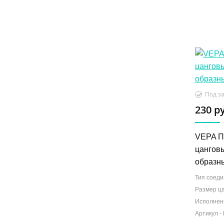
Под за
230 р
VEPA П
цанговы
образны
Тип соеди
Размер ца
Исполнен
Артикул -