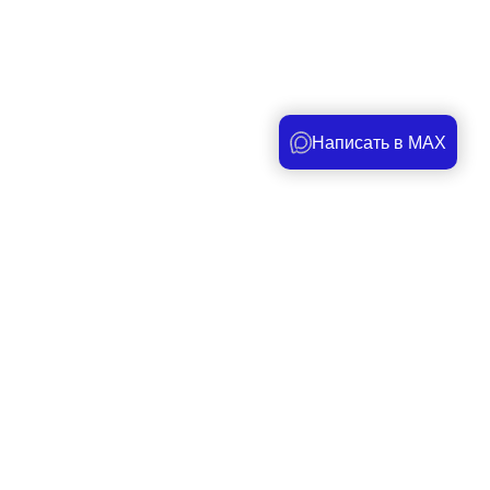
Написать в MAX
Под заказ
150 руб.
-
+
ПЕРЕХОДНИК цанговый M1/4" 8мм с
уплотнением, пластм. корпус