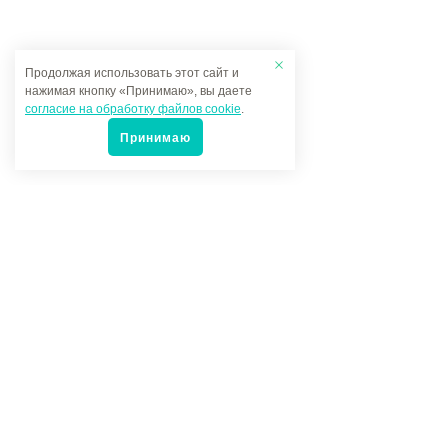
Продолжая использовать этот сайт и
нажимая кнопку «Принимаю», вы даете
согласие на обработку файлов cookie
.
Принимаю
Популярные товары
Под заказ
104 руб.
-
+
Фитинг прямой трубка 8мм резьба 3/8"
Исполнение -
прямой
Тип соединения -
цанга - наружная резьба (М)