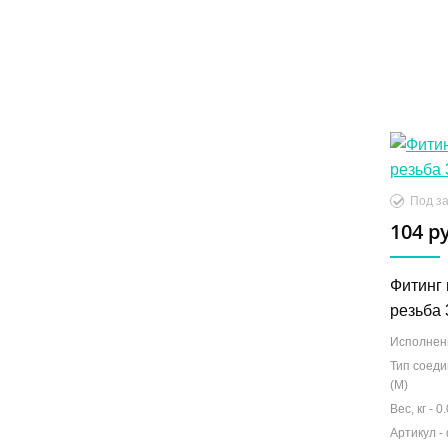
Под за
104 р
Фитинг
резьба 
Исполнен
Тип соеди
(М)
Вес, кг -
0.
Артикул -