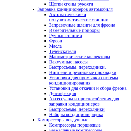
Щетки сгоны рукояти
Заправка кондиционеров автомобиля
Автоматические и
полуавтоматические станции
Заправочные шланги для фреона
Измерительные приборы
Ручные станции
Фреон
Масла
Течеискатели
Манометрические коллекторы
Вакуумные насосы
Быстросъемы, переходники.
Ниппели и резиновые прокладки
Установки для промывки системы
кондиционирования
Установки для откачки и сбора фреона
Дезинфекция
Аксессуары и приспособления для
заправки кондиционеров
Быстросъемы, переходники
Наборы кондиционерщика
Компрессоры воздушные
Компрессоры поршневые
Безмасляные компрессоры