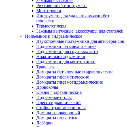
Зажимы вытяжные
Рихтовочный инструмент
Монтировки
Инструмент для удаления вмятин без
покраски
Термостеплеры
Зажимы вытяжные, аксессуары для стапелей
Подъемное и гидравлическое
Двухстоечные подъемники для автосервисов
Подъемники четырехстоечные
Подъемники для грузовых авто
Ножничные подъемники
Подъемники для мототехники
Траверсы
Домкраты бутылочные гидравлические
Домкраты пневматические
Домкраты пневмогидравлические
Дровоколы
Краны гидравлические
Подъемные столы
Пресс гидравлический
Стойка трансмиссионная
Домкрат парковочный
Домкраты подкатные
Лебёдки