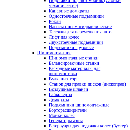
Подставки под автомобиль (Стойки
механические)
Канавные домкраты
Одностоечные подъемники
Рохли
Насосы пневмогидравлические
Тележки для перемещения авто
Лифт для колес
Двухстоечные подъемники
Подъемники грузовые
Шиномонтажное
Шиномонтажные станки
Балансировочные станки
Расходные материалы для
шиномонтажа
Вулканизаторы
Станок для правки дисков (дископрав)
Воздушные шланги
Гайковерты
Домкраты
Подъемники шиномонтажные
Борторасширители
Мойки колес
Генераторы азота
Резервуары для подкачки колес (бустер)