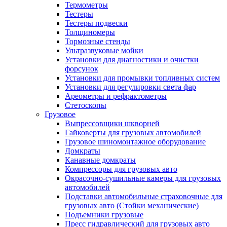
Термометры
Тестеры
Тестеры подвески
Толщиномеры
Тормозные стенды
Ультразвуковые мойки
Установки для диагностики и очистки
форсунок
Установки для промывки топливных систем
Установки для регулировки света фар
Ареометры и рефрактометры
Стетоскопы
Грузовое
Выпрессовщики шкворней
Гайковерты для грузовых автомобилей
Грузовое шиномонтажное оборудование
Домкраты
Канавные домкраты
Компрессоры для грузовых авто
Окрасочно-сушильные камеры для грузовых
автомобилей
Подставки автомобильные страховочные для
грузовых авто (Стойки механические)
Подъемники грузовые
Пресс гидравлический для грузовых авто