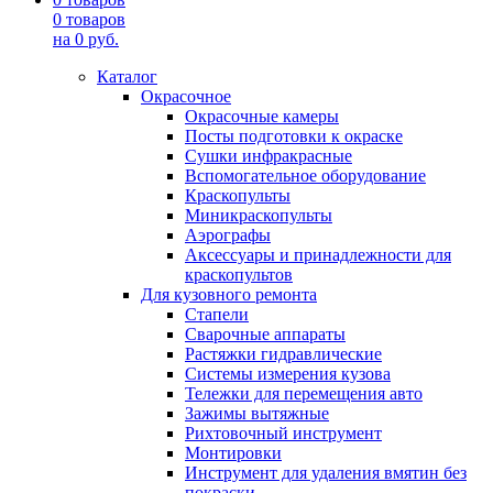
0
товаров
на
0
руб.
Каталог
Окрасочное
Окрасочные камеры
Посты подготовки к окраске
Сушки инфракрасные
Вспомогательное оборудование
Краскопульты
Миникраскопульты
Аэрографы
Аксессуары и принадлежности для
краскопультов
Для кузовного ремонта
Стапели
Сварочные аппараты
Растяжки гидравлические
Системы измерения кузова
Тележки для перемещения авто
Зажимы вытяжные
Рихтовочный инструмент
Монтировки
Инструмент для удаления вмятин без
покраски