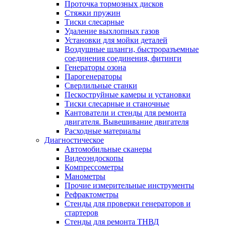
Проточка тормозных дисков
Стяжки пружин
Тиски слесарные
Удаление выхлопных газов
Установки для мойки деталей
Воздушные шланги, быстроразъемные
соединения соединения, фитинги
Генераторы озона
Парогенераторы
Сверлильные станки
Пескоструйные камеры и установки
Тиски слесарные и станочные
Кантователи и стенды для ремонта
двигателя. Вывешивание двигателя
Расходные материалы
Диагностическое
Автомобильные сканеры
Видеоэндоскопы
Компрессометры
Манометры
Прочие измерительные инструменты
Рефрактометры
Стенды для проверки генераторов и
стартеров
Стенды для ремонта ТНВД