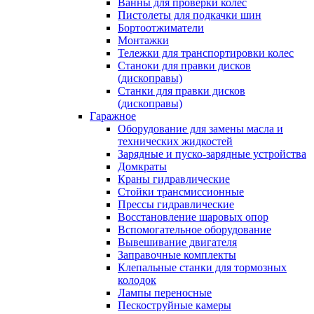
Ванны для проверки колес
Пистолеты для подкачки шин
Бортоотжиматели
Монтажки
Тележки для транспортировки колес
Станоки для правки дисков
(дископравы)
Станки для правки дисков
(дископравы)
Гаражное
Оборудование для замены масла и
технических жидкостей
Зарядные и пуско-зарядные устройства
Домкраты
Краны гидравлические
Стойки трансмиссионные
Прессы гидравлические
Восстановление шаровых опор
Вспомогательное оборудование
Вывешивание двигателя
Заправочные комплекты
Клепальные станки для тормозных
колодок
Лампы переносные
Пескоструйные камеры