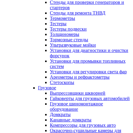
Стенды для проверки генераторов и
стартеров
Стенды для ремонта ТНВД
Термометры
Тестеры
Тестеры подвески
Толщиномеры
Тормозные стенды
Ультразвуковые мойки
Установки для диагностики и очистки
форсунок
Установки для промывки топливных
систем
Установки для регулировки света фар
Ареометры и рефрактометры
Стетоскопы
Грузовое
Выпрессовщики шкворней
Гайковерты для грузовых автомобилей
Грузовое шиномонтажное
оборудование
Домкраты
Канавные домкраты
Компрессоры для грузовых авто
Окрасочно-сушильные камеры для