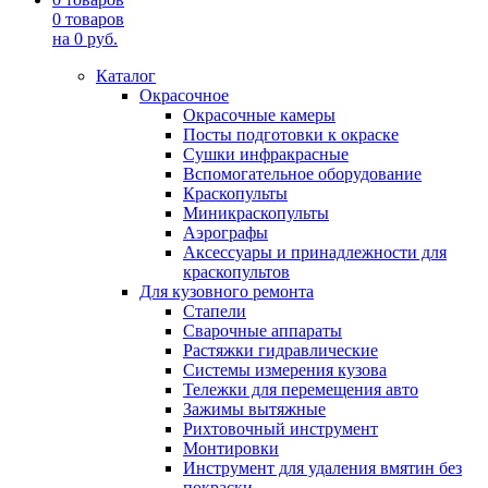
0
товаров
на
0
руб.
Каталог
Окрасочное
Окрасочные камеры
Посты подготовки к окраске
Сушки инфракрасные
Вспомогательное оборудование
Краскопульты
Миникраскопульты
Аэрографы
Аксессуары и принадлежности для
краскопультов
Для кузовного ремонта
Стапели
Сварочные аппараты
Растяжки гидравлические
Системы измерения кузова
Тележки для перемещения авто
Зажимы вытяжные
Рихтовочный инструмент
Монтировки
Инструмент для удаления вмятин без
покраски