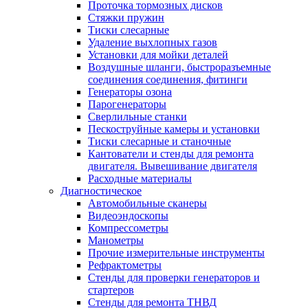
Проточка тормозных дисков
Стяжки пружин
Тиски слесарные
Удаление выхлопных газов
Установки для мойки деталей
Воздушные шланги, быстроразъемные
соединения соединения, фитинги
Генераторы озона
Парогенераторы
Сверлильные станки
Пескоструйные камеры и установки
Тиски слесарные и станочные
Кантователи и стенды для ремонта
двигателя. Вывешивание двигателя
Расходные материалы
Диагностическое
Автомобильные сканеры
Видеоэндоскопы
Компрессометры
Манометры
Прочие измерительные инструменты
Рефрактометры
Стенды для проверки генераторов и
стартеров
Стенды для ремонта ТНВД