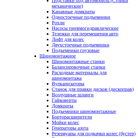
Подставки под автомобиль (Стойки
механические)
Канавные домкраты
Одностоечные подъемники
Рохли
Насосы пневмогидравлические
Тележки для перемещения авто
Лифт для колес
Двухстоечные подъемники
Подъемники грузовые
Шиномонтажное
Шиномонтажные станки
Балансировочные станки
Расходные материалы для
шиномонтажа
Вулканизаторы
Станок для правки дисков (дископрав)
Воздушные шланги
Гайковерты
Домкраты
Подъемники шиномонтажные
Борторасширители
Мойки колес
Генераторы азота
Резервуары для подкачки колес (бустер)