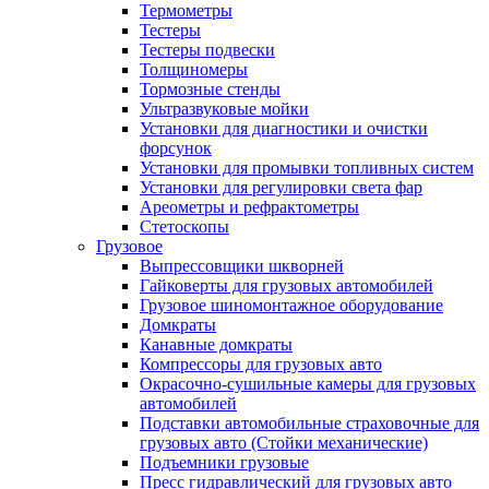
Термометры
Тестеры
Тестеры подвески
Толщиномеры
Тормозные стенды
Ультразвуковые мойки
Установки для диагностики и очистки
форсунок
Установки для промывки топливных систем
Установки для регулировки света фар
Ареометры и рефрактометры
Стетоскопы
Грузовое
Выпрессовщики шкворней
Гайковерты для грузовых автомобилей
Грузовое шиномонтажное оборудование
Домкраты
Канавные домкраты
Компрессоры для грузовых авто
Окрасочно-сушильные камеры для грузовых
автомобилей
Подставки автомобильные страховочные для
грузовых авто (Стойки механические)
Подъемники грузовые
Пресс гидравлический для грузовых авто