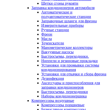
Щетки сгоны рукояти
Заправка кондиционеров автомобиля
Автоматические и
полуавтоматические станции
Заправочные шланги для фреона
Измерительные приборы
Ручные станции
Фреон
Масла
Течеискатели
Манометрические коллекторы
Вакуумные насосы
Быстросъемы, переходники.
Ниппели и резиновые прокладки
Установки для промывки системы
кондиционирования
Установки для откачки и сбора фреона
Дезинфекция
Аксессуары и приспособления для
заправки кондиционеров
Быстросъемы, переходники
Наборы кондиционерщика
Компрессоры воздушные
Компрессоры поршневые
Безмасляные компрессоры