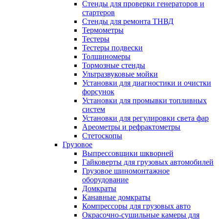
Стенды для проверки генераторов и
стартеров
Стенды для ремонта ТНВД
Термометры
Тестеры
Тестеры подвески
Толщиномеры
Тормозные стенды
Ультразвуковые мойки
Установки для диагностики и очистки
форсунок
Установки для промывки топливных
систем
Установки для регулировки света фар
Ареометры и рефрактометры
Стетоскопы
Грузовое
Выпрессовщики шкворней
Гайковерты для грузовых автомобилей
Грузовое шиномонтажное
оборудование
Домкраты
Канавные домкраты
Компрессоры для грузовых авто
Окрасочно-сушильные камеры для