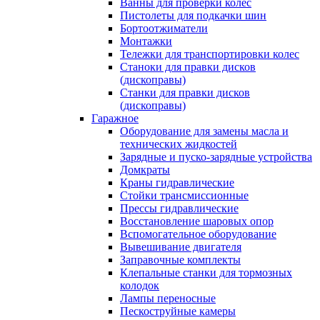
Ванны для проверки колес
Пистолеты для подкачки шин
Бортоотжиматели
Монтажки
Тележки для транспортировки колес
Станоки для правки дисков
(дископравы)
Станки для правки дисков
(дископравы)
Гаражное
Оборудование для замены масла и
технических жидкостей
Зарядные и пуско-зарядные устройства
Домкраты
Краны гидравлические
Стойки трансмиссионные
Прессы гидравлические
Восстановление шаровых опор
Вспомогательное оборудование
Вывешивание двигателя
Заправочные комплекты
Клепальные станки для тормозных
колодок
Лампы переносные
Пескоструйные камеры