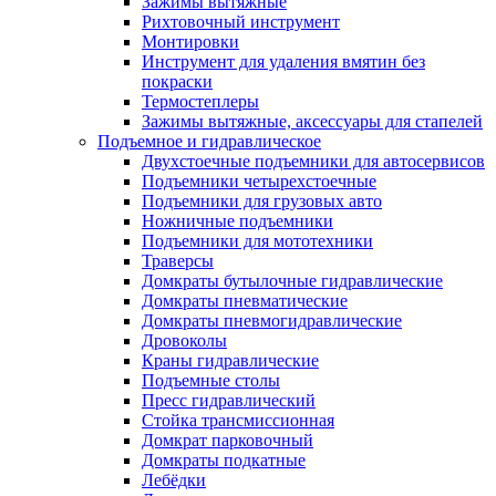
Зажимы вытяжные
Рихтовочный инструмент
Монтировки
Инструмент для удаления вмятин без
покраски
Термостеплеры
Зажимы вытяжные, аксессуары для стапелей
Подъемное и гидравлическое
Двухстоечные подъемники для автосервисов
Подъемники четырехстоечные
Подъемники для грузовых авто
Ножничные подъемники
Подъемники для мототехники
Траверсы
Домкраты бутылочные гидравлические
Домкраты пневматические
Домкраты пневмогидравлические
Дровоколы
Краны гидравлические
Подъемные столы
Пресс гидравлический
Стойка трансмиссионная
Домкрат парковочный
Домкраты подкатные
Лебёдки