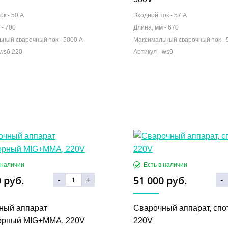
ок -
50 А
Входной ток -
57 А
 -
700
Длина, мм -
670
ьный сварочный ток -
5000 А
Максимальный сварочный ток -
 руб.
51 000 руб.
-
+
-
ный аппарат
Сварочный аппарат, спо
орный MIG+MMA, 220V
220V