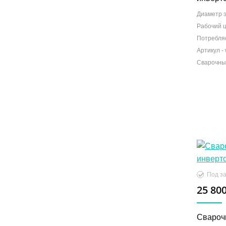
Диаметр э
Рабочий ц
Потребля
Сварочны
25 800
Свароч