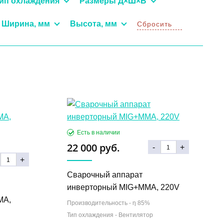
ип охлаждения
Размеры Д×Ш×В
Ширина, мм
Высота, мм
Сбросить
22 000 руб.
-
+
+
Сварочный аппарат
инверторный MIG+MMA, 220V
MA,
Производительность -
η 85%
Тип охлаждения -
Вентилятор