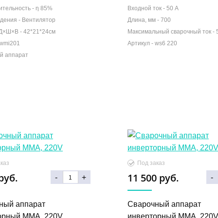
ительность -
η 85%
Входной ток -
50 А
дения -
Вентилятор
Длина, мм -
700
Д×Ш×В -
42*21*24см
Максимальный сварочный ток -
й аппарат
руб.
11 500 руб.
-
+
-
ный аппарат
Сварочный аппарат
орный MMA, 220V
инверторный MMA, 220