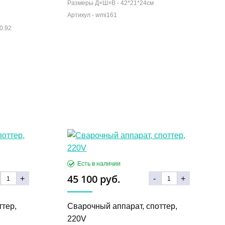
Размеры Д×Ш×В -
42*21*24см
0.92
45 100 руб.
+
-
+
ттер,
Сварочный аппарат, споттер,
220V