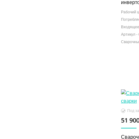
инверт
Рабочий ц
Потребля
Входящее
Сварочны
51 900
Свароч