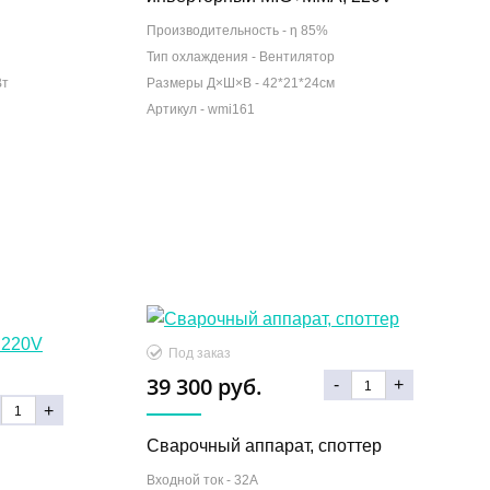
Производительность -
η 85%
Тип охлаждения -
Вентилятор
Вт
Размеры Д×Ш×В -
42*21*24см
39 300 руб.
-
+
+
Сварочный аппарат, споттер
Входной ток -
32A