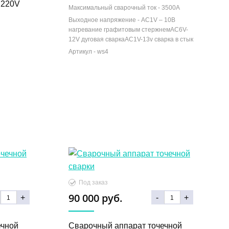
 220V
Максимальный сварочный ток -
3500А
Выходное напряжение -
AC1V – 10В
нагревание графитовым стержнемАС6V-
12V дуговая сваркаАС1V-13v сварка в стык
90 000 руб.
+
-
+
ечной
Сварочный аппарат точечной