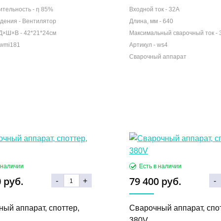
ительность -
η 85%
Входной ток -
32A
дения -
Вентилятор
Длина, мм -
640
Д×Ш×В -
42*21*24см
Максимальный сварочный ток -
Сварочный аппарат
 руб.
79 400 руб.
-
+
-
ый аппарат, споттер,
Сварочный аппарат, спо
380V