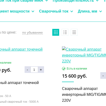
й ток при сварке MMA
Производительность
Т
иент мощности
Сварочный ток
Длина, мм
 по цене:
 руб.
-
+
15 600 руб.
-
ный аппарат точечной
Сварочный аппарат
инверторный MIG/TIG/M
ок -
50 А
220V
ьный сварочный ток -
5000 А