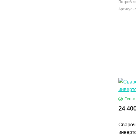
Потребля
24 400
Свароч
инверт