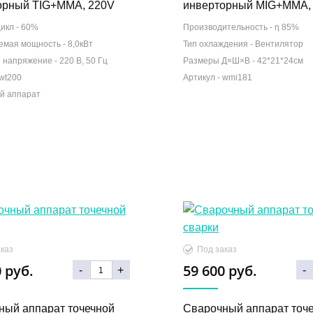
орный TIG+MMA, 220V
инверторный MIG+MMA,
икл -
60%
Производительность -
η 85%
емая мощность -
8,0кВт
Тип охлаждения -
Вентилятор
 напряжение -
220 В, 50 Гц
Размеры Д×Ш×В -
42*21*24см
й аппарат
 руб.
59 600 руб.
-
+
-
ный аппарат точечной
Сварочный аппарат точ