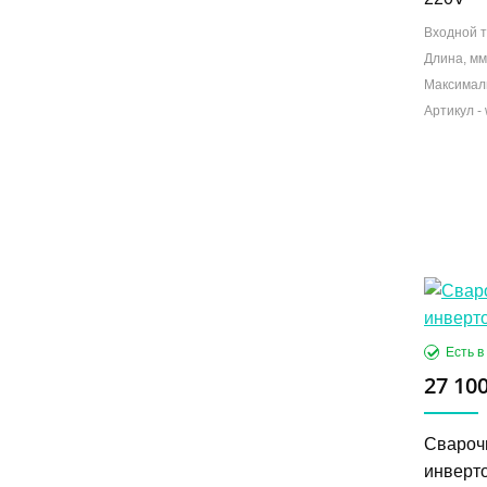
Входной т
Длина, мм
Максимал
27 100
Свароч
инверт