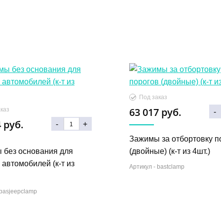
Под заказ
63 017 руб.
каз
-
 руб.
-
+
Зажимы за отбортовку п
 без основания для
(двойные) (к-т из 4шт.)
автомобилей (к-т из
Артикул -
bastclamp
basjeepclamp