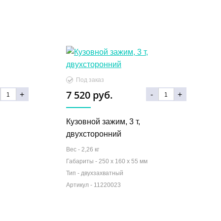
Под заказ
7 520 руб.
+
-
+
Кузовной зажим, 3 т,
двухсторонний
Вес -
2,26 кг
Габариты -
250 x 160 x 55 мм
Тип -
двухзахватный
Артикул -
11220023