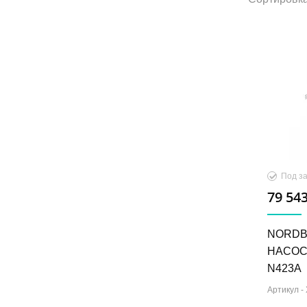
Под за
79 543
NORDB
НАСОС 
N423A
Артикул -