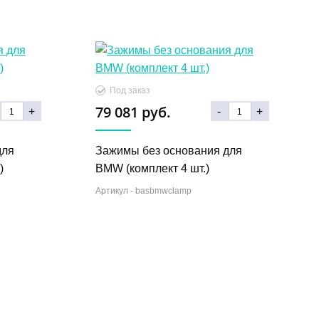
Под заказ
79 081 руб.
+
-
+
для
Зажимы без основания для
)
BMW (комплект 4 шт.)
Артикул -
basbmwclamp