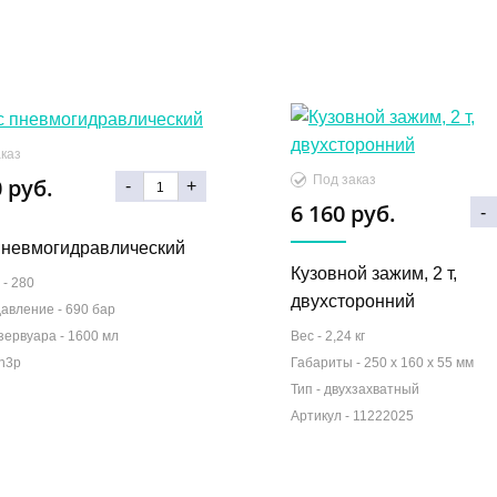
каз
Под заказ
 руб.
-
+
6 160 руб.
-
пневмогидравлический
Кузовной зажим, 2 т,
 -
280
двухсторонний
давление -
690 бар
зервуара -
1600 мл
Вес -
2,24 кг
n3p
Габариты -
250 x 160 x 55 мм
Тип -
двухзахватный
Артикул -
11222025