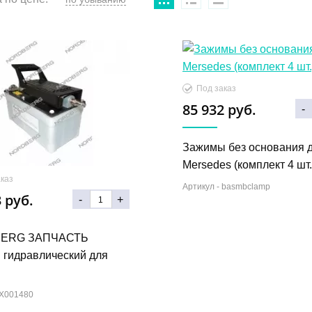
Под заказ
85 932 руб.
-
Зажимы без основания 
Mersedes (комплект 4 шт.
каз
Артикул -
basmbclamp
 руб.
-
+
ERG ЗАПЧАСТЬ
гидравлический для
X001480