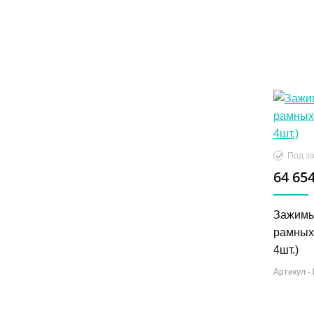
Под за
64 654
Зажимы
рамных 
4шт.)
Артикул -